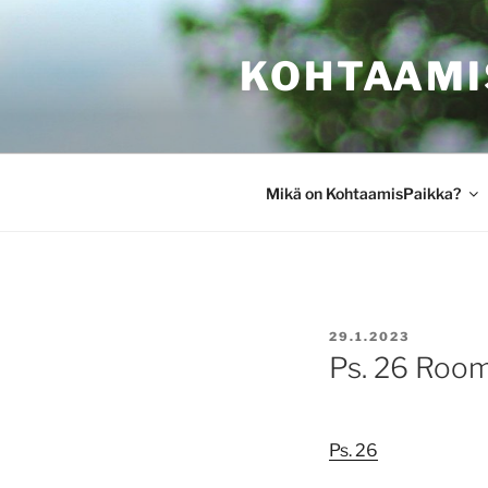
Siirry
sisältöön
KOHTAAMI
Mikä on KohtaamisPaikka?
JULKAISTU
29.1.2023
Ps. 26 Room
Ps. 26