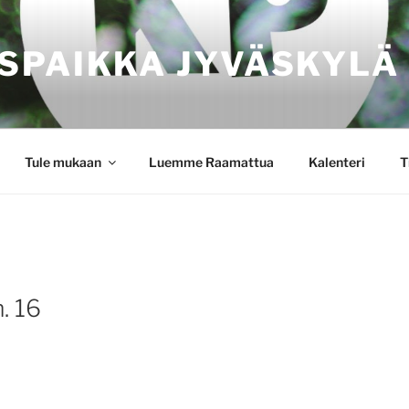
SPAIKKA JYVÄSKYLÄ
Tule mukaan
Luemme Raamattua
Kalenteri
T
. 16