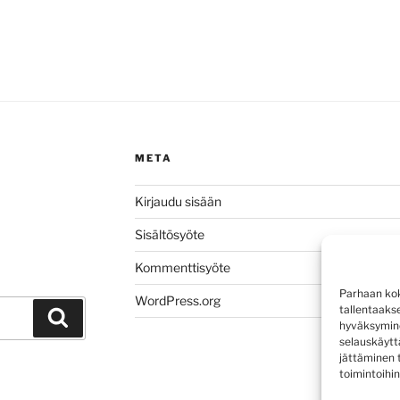
META
Kirjaudu sisään
Sisältösyöte
Kommenttisyöte
Parhaan kok
WordPress.org
tallentaaks
Haku
hyväksymine
selauskäyttä
jättäminen t
toimintoihin