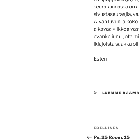
seurakunnassa on alu
sivustaseuraajia, va
Aivan luvun ja koko 
alkavaa viikkoa vast
evankeliumi, jota mi
ikiajoista saakka ol
Esteri
KATEGORIAT
LUEMME RAAM
Artikkelien
Edellinen
EDELLINEN
selaus
artikkeli
Ps. 25 Room. 15