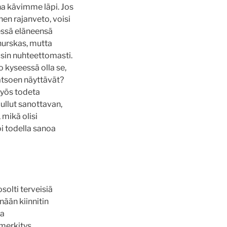
na kävimme läpi. Jos
en rajanveto, voisi
dessä eläneensä
hurskas, mutta
osin nuhteettomasti.
 kyseessä olla se,
katsoen näyttävät?
myös todeta
uullut sanottavan,
 mikä olisi
oi todella sanoa
olti terveisiä
änään kiinnitin
pa
 merkitys