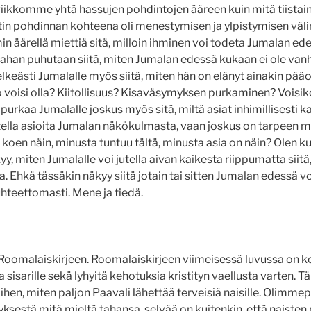
iikkomme yhtä hassujen pohdintojen ääreen kuin mitä tiistai
stin pohdinnan kohteena oli menestymisen ja ylpistymisen välin
n äärellä miettiä sitä, milloin ihminen voi todeta Jumalan e
ahan puhutaan siitä, miten Jumalan edessä kukaan ei ole van
elkeästi Jumalalle myös siitä, miten hän on elänyt ainakin pää
 voisi olla? Kiitollisuus? Kisaväsymyksen purkaminen? Voisiko
purkaa Jumalalle joskus myös sitä, miltä asiat inhimillisesti 
jatella asioita Jumalan näkökulmasta, vaan joskus on tarpeen 
 koen näin, minusta tuntuu tältä, minusta asia on näin? Olen k
y, miten Jumalalle voi jutella aivan kaikesta riippumatta siitä,
tia. Ehkä tässäkin näkyy siitä jotain tai sitten Jumalan edessä v
hteettomasti. Mene ja tiedä.
malaiskirjeen. Roomalaiskirjeen viimeisessä luvussa on kos
 ja sisarille sekä lyhyitä kehotuksia kristityn vaellusta varten. T
iihen, miten paljon Paavali lähettää terveisiä naisille. Olimme
estä mitä mieltä tahansa, selvää on kuitenkin, että naisten