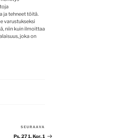
toja
 ja tehneet töitä.
le varustukseksi
, niin kuin ilmoittaa
alaisuus, joka on
SEURAAVA
Seuraava
artikkeli
Ps. 27 1. Kor. 1