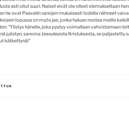
sta asti ollut suuri. Naiset eivät ole olleet olemukseltaan hen
an he ovat Paavalin sanojen mukaisesti todella nähneet vaivaa
kirjeen lopussa on myös jae, jonka haluan nostaa meille kaikil
en: ”Ylistys hänelle, joka pystyy voimallaan vahvistamaan teitä
nä julistan, sanoma Jeesuksesta Kristuksesta, se paljastettu s
lut kätkettynä!”
ATTUA