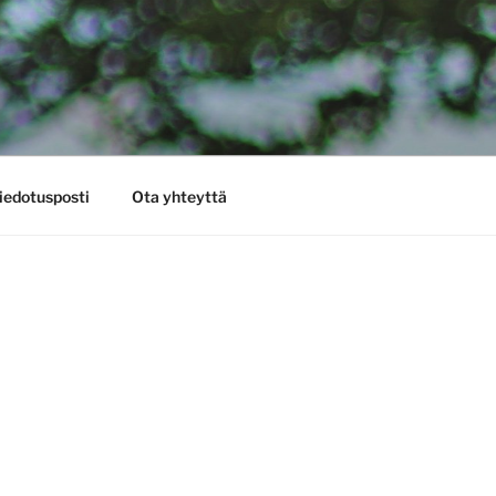
iedotusposti
Ota yhteyttä