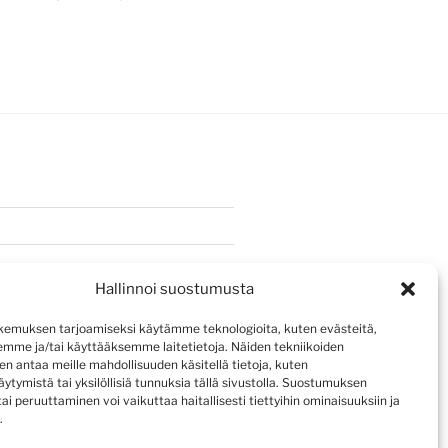
Hallinnoi suostumusta
emuksen tarjoamiseksi käytämme teknologioita, kuten evästeitä,
emme ja/tai käyttääksemme laitetietoja. Näiden tekniikoiden
n antaa meille mahdollisuuden käsitellä tietoja, kuten
ytymistä tai yksilöllisiä tunnuksia tällä sivustolla. Suostumuksen
ai peruuttaminen voi vaikuttaa haitallisesti tiettyihin ominaisuuksiin ja
.