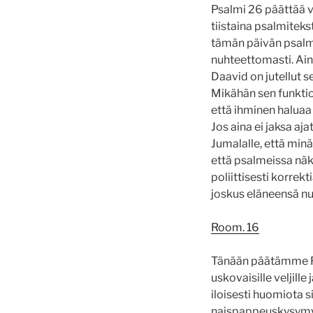
Psalmi 26 päättää v
tiistaina psalmitek
tämän päivän psalmi
nuhteettomasti. Ain
Daavid on jutellut s
Mikähän sen funktio
että ihminen haluaa 
Jos aina ei jaksa a
Jumalalle, että minä
että psalmeissa näky
poliittisesti korrek
joskus eläneensä nu
Room. 16
Tänään päätämme Roo
uskovaisille veljille
iloisesti huomiota s
naispappeuskysymyks