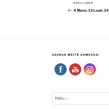
Artikkelien
Edellinen
EDELLINEN
selaus
artikkeli
4 Moos. 13 Luuk. 14
SEURAA MEITÄ SOMESSA!
Etsi: