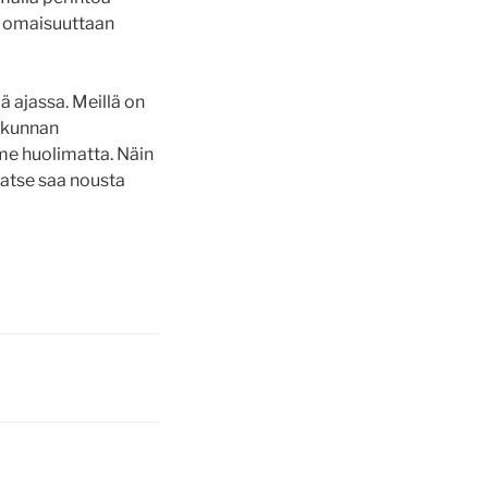
i omaisuuttaan
ä ajassa. Meillä on
takunnan
e huolimatta. Näin
Katse saa nousta