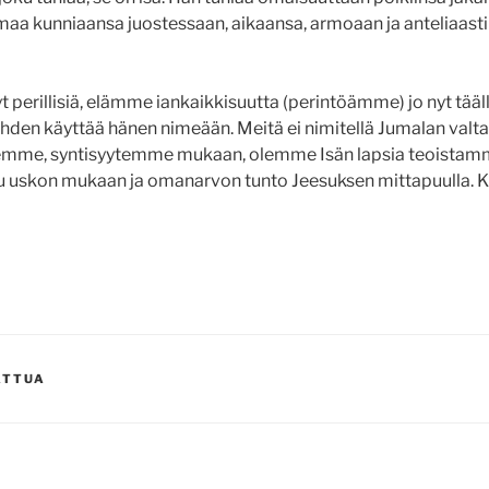
maa kunniaansa juostessaan, aikaansa, armoaan ja anteliaast
perillisiä, elämme iankaikkisuutta (perintöämme) jo nyt tääll
hden käyttää hänen nimeään. Meitä ei nimitellä Jumalan val
jemme, syntisyytemme mukaan, olemme Isän lapsia teoistamm
uu uskon mukaan ja omanarvon tunto Jeesuksen mittapuulla. 
ATTUA