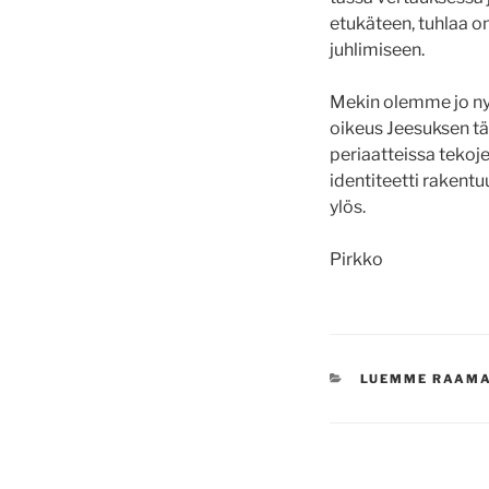
etukäteen, tuhlaa o
juhlimiseen.
Mekin olemme jo nyt 
oikeus Jeesuksen tä
periaatteissa teko
identiteetti rakent
ylös.
Pirkko
KATEGORIAT
LUEMME RAAM