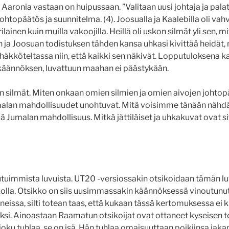
aronia vastaan on huipussaan. ”Valitaan uusi johtaja ja palata
htopäätös ja suunnitelma. (4). Joosualla ja Kaalebilla oli vah
lainen kuin muilla vakoojilla. Heillä oli uskon silmät yli sen, mit
n ja Joosuan todistuksen tähden kansa uhkasi kivittää heidät,
yhäkköteltassa niin, että kaikki sen näkivät. Lopputuloksena 
käännöksen, luvattuun maahan ei päästykään.
 silmät. Miten onkaan omien silmien ja omien aivojen johtopä
malan mahdollisuudet unohtuvat. Mitä voisimme tänään nähdä 
ä Jumalan mahdollisuus. Mitkä jättiläiset ja uhkakuvat ovat si
utuimmista luvuista. UT20 -versiossakin otsikoidaan tämän l
kolla. Otsikko on siis uusimmassakin käännöksessä vinoutunut.
issa, silti totean taas, että kukaan tässä kertomuksessa ei
ksi. Ainoastaan Raamatun otsikoijat ovat ottaneet kyseisen t
joku tuhlaa, se on isä. Hän tuhlaa omaisuuttaan poikiinsa jaka