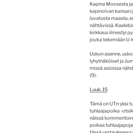
Kapina Moosesta ja A
kapinoivan kansan jo
luvatusta maasta, eri
nähtävissä. Kaalebi
kirkkaus ilmestyi p
joutui tekemään U-
Uskon asenne, uskon
lyhytnäköiset ja Ju
missä asioissa nähd
(9).
Luuk. 15
Tämä on UT:n yksi t
tuhlaajapoika -otsi
näissä kommentoinne
poikaa tuhlaajapoja
tässä vertauksessa 