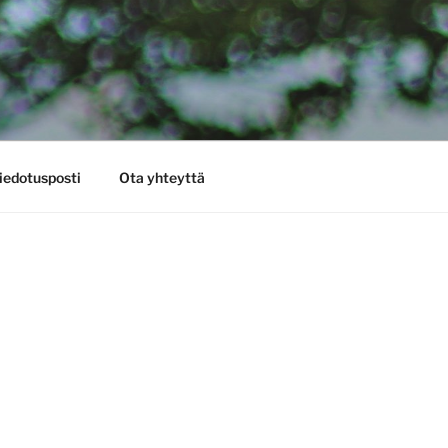
iedotusposti
Ota yhteyttä