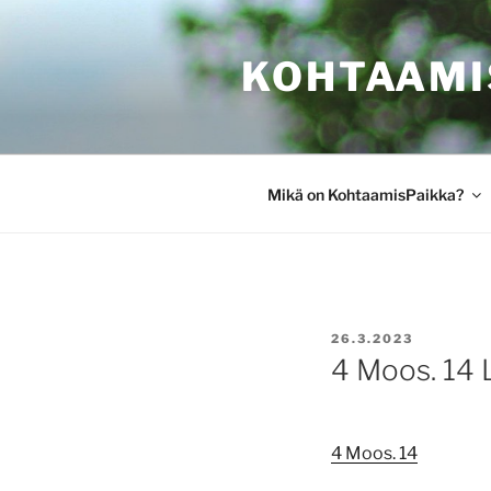
Siirry
sisältöön
KOHTAAMI
Mikä on KohtaamisPaikka?
JULKAISTU
26.3.2023
4 Moos. 14 
4 Moos. 14