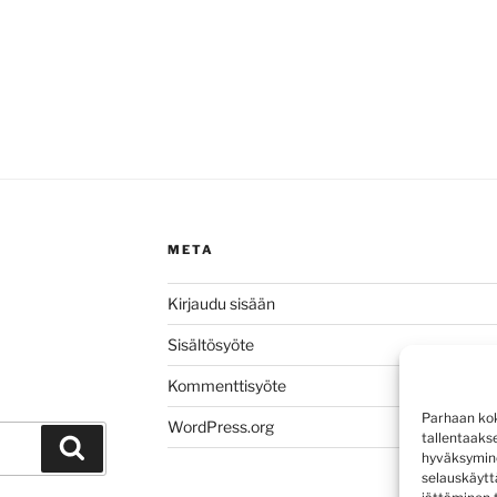
META
Kirjaudu sisään
Sisältösyöte
Kommenttisyöte
Parhaan kok
WordPress.org
tallentaaks
Haku
hyväksymine
selauskäyttä