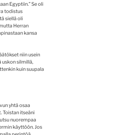
an Egyptiin.” Se oli
va todistus
ä siellä oli
 mutta Herran
kapinastaan kansa
ätökset niin usein
uskon silmillä,
ttenkin kuin suupala
uvun yhtä osaa
 Toistan itseäni
 kutsu nuorempaa
ermin käyttöön. Jos
malla perintöä