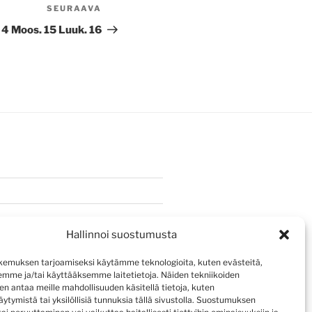
SEURAAVA
Seuraava
artikkeli
4 Moos. 15 Luuk. 16
Hallinnoi suostumusta
emuksen tarjoamiseksi käytämme teknologioita, kuten evästeitä,
emme ja/tai käyttääksemme laitetietoja. Näiden tekniikoiden
n antaa meille mahdollisuuden käsitellä tietoja, kuten
ytymistä tai yksilöllisiä tunnuksia tällä sivustolla. Suostumuksen