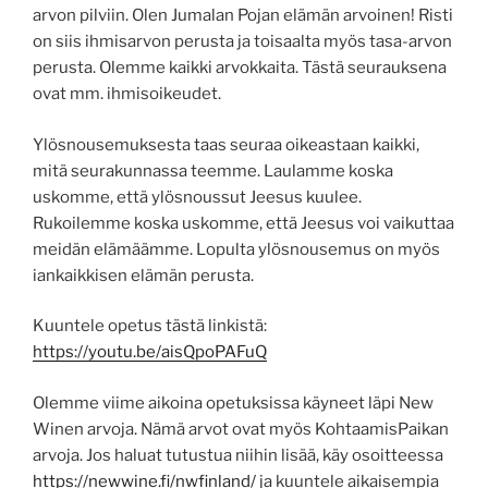
arvon pilviin. Olen Jumalan Pojan elämän arvoinen! Risti
on siis ihmisarvon perusta ja toisaalta myös tasa-arvon
perusta. Olemme kaikki arvokkaita. Tästä seurauksena
ovat mm. ihmisoikeudet.
Ylösnousemuksesta taas seuraa oikeastaan kaikki,
mitä seurakunnassa teemme. Laulamme koska
uskomme, että ylösnoussut Jeesus kuulee.
Rukoilemme koska uskomme, että Jeesus voi vaikuttaa
meidän elämäämme. Lopulta ylösnousemus on myös
iankaikkisen elämän perusta.
Kuuntele opetus tästä linkistä:
https://youtu.be/aisQpoPAFuQ
Olemme viime aikoina opetuksissa käyneet läpi New
Winen arvoja. Nämä arvot ovat myös KohtaamisPaikan
arvoja. Jos haluat tutustua niihin lisää, käy osoitteessa
https://newwine.fi/nwfinland/
ja kuuntele aikaisempia