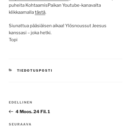
puheita KohtaamisPaikan Youtube-kanavalta
klikkaamalla
tästä
.
Siunattua pääsiäisen aikaa! Ylösnoussut Jeesus
kanssasi – joka hetki.
Topi
KATEGORIAT
TIEDOTUSPOSTI
Artikkelien
Edellinen
EDELLINEN
selaus
artikkeli
4 Moos. 24 Fil. 1
Seuraava
SEURAAVA