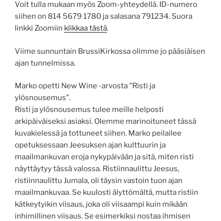
Voit tulla mukaan myös Zoom-yhteydellä. ID-numero
siihen on 814 5679 1780 ja salasana 791234. Suora
linkki Zoomiin
klikkaa tästä
.
Viime sunnuntain BrussiKirkossa olimme jo pääsiäisen
ajan tunnelmissa.
Marko opetti New Wine -arvosta ”Risti ja
ylösnousemus”.
Risti ja ylösnousemus tulee meille helposti
arkipäiväiseksi asiaksi. Olemme marinoituneet tässä
kuvakielessä ja tottuneet siihen. Marko peilailee
opetuksessaan Jeesuksen ajan kulttuurin ja
maailmankuvan eroja nykypäivään ja sitä, miten risti
näyttäytyy tässä valossa. Ristiinnaulittu Jeesus,
ristiinnaulittu Jumala, oli täysin vastoin tuon ajan
maailmankuvaa. Se kuulosti älyttömältä, mutta ristiin
kätkeytyikin viisaus, joka oli viisaampi kuin mikään
inhimillinen viisaus. Se esimerkiksi nostaa ihmisen