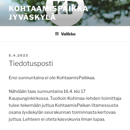
Siirry
KOHTAAMISPAIKKA
sisältöön
JYVÄSKYLÄ
Valikko
JULKAISTU
5.4.2023
Tiedotusposti
Ensi sunnuntaina ei ole KohtaamisPaikkaa.
Nähdään taas sunnuntaina 16.4. klo 17
Kaupunginkirkossa. Tuolloin Kotimaa-lehden toimittaja
tulee tekemään juttua KohtaamisPaikan iltamessusta
osana Jyväskylän seurakunnan toiminnasta kertovaa
juttua. Lehteen ei oteta kasvokuvia ilman lupaa.