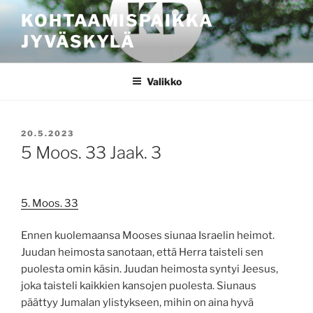
Siirry
KOHTAAMISPAIKKA
sisältöön
JYVÄSKYLÄ
Valikko
JULKAISTU
20.5.2023
5 Moos. 33 Jaak. 3
5. Moos. 33
Ennen kuolemaansa Mooses siunaa Israelin heimot.
Juudan heimosta sanotaan, että Herra taisteli sen
puolesta omin käsin. Juudan heimosta syntyi Jeesus,
joka taisteli kaikkien kansojen puolesta. Siunaus
päättyy Jumalan ylistykseen, mihin on aina hyvä