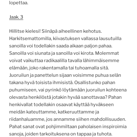
lopettaa.
Jaak. 3
Hillitse kielesi! Siinäpä aiheellinen kehotus.
Harkitsemattomilla, kiivastuksen vallassa lausutuilla
sanoilla voi todellakin saada aikaan paljon pahaa.
Sanoilla voi siunata ja sanoilla voi kirota. Molemmat
voivat vaikuttaa radikaalilla tavalla lähimmäisemme
elämään, joko rakentamalla tai tuhoamalla sitä.
Juoruilun ja panettelun sijaan voisimme puhua selän
takana hyvä toisista ihmisistä. Osallistunko pahan
puhumiseen, vai pyrinkö löytämään juoruilun kohteena
olevasta henkilöstä jotakin hyvää sanottavaa? Pahan
henkivallat todellakin osaavat käyttää hyväkseen
meidän kateuttamme, katkeruuttamme ja
riidanhaluamme, jos annamme siihen mahdollisuuden.
Pahat sanat ovat pohjimmiltaan paholaisen inspiroimia
sanoja, joiden tarkoituksena on tappaa ja tuhota.