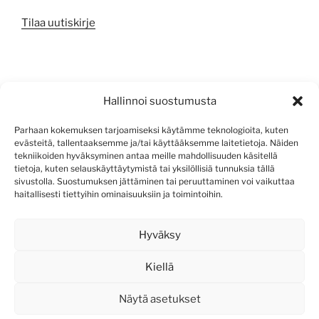
Tilaa uutiskirje
META
Hallinnoi suostumusta
Kirjaudu sisään
Parhaan kokemuksen tarjoamiseksi käytämme teknologioita, kuten
evästeitä, tallentaaksemme ja/tai käyttääksemme laitetietoja. Näiden
Sisältösyöte
tekniikoiden hyväksyminen antaa meille mahdollisuuden käsitellä
tietoja, kuten selauskäyttäytymistä tai yksilöllisiä tunnuksia tällä
Kommenttisyöte
sivustolla. Suostumuksen jättäminen tai peruuttaminen voi vaikuttaa
haitallisesti tiettyihin ominaisuuksiin ja toimintoihin.
WordPress.org
Hyväksy
Kiellä
Näytä asetukset