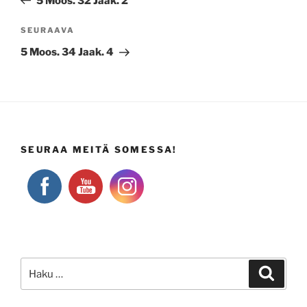
5 Moos. 32 Jaak. 2
Seuraava
SEURAAVA
artikkeli
5 Moos. 34 Jaak. 4
SEURAA MEITÄ SOMESSA!
Etsi:
Haku