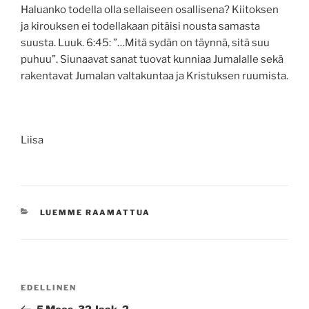
Haluanko todella olla sellaiseen osallisena? Kiitoksen
ja kirouksen ei todellakaan pitäisi nousta samasta
suusta. Luuk. 6:45: ”…Mitä sydän on täynnä, sitä suu
puhuu”. Siunaavat sanat tuovat kunniaa Jumalalle sekä
rakentavat Jumalan valtakuntaa ja Kristuksen ruumista.
Liisa
KATEGORIAT
LUEMME RAAMATTUA
Artikkelien
Edellinen
EDELLINEN
selaus
artikkeli