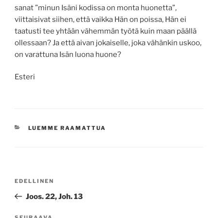
sanat ”minun Isäni kodissa on monta huonetta”,
viittaisivat siihen, että vaikka Hän on poissa, Hän ei
taatusti tee yhtään vähemmän työtä kuin maan päällä
ollessaan? Ja että aivan jokaiselle, joka vähänkin uskoo,
on varattuna Isän luona huone?
Esteri
KATEGORIAT
LUEMME RAAMATTUA
Artikkelien
Edellinen
EDELLINEN
selaus
artikkeli
Joos. 22, Joh. 13
SEURAAVA