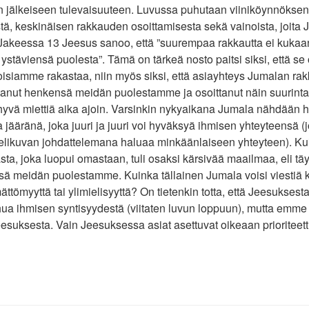
jälkeiseen tulevaisuuteen. Luvussa puhutaan viiniköynnöksen
ä, keskinäisen rakkauden osoittamisesta sekä vainoista, joita
Jakeessa 13 Jeesus sanoo, että ”suurempaa rakkautta ei kukaan 
stäviensä puolesta”. Tämä on tärkeä nosto paitsi siksi, että se 
toisiamme rakastaa, niin myös siksi, että asiayhteys Jumalan ra
tanut henkensä meidän puolestamme ja osoittanut näin suurin
i hyvä miettiä aika ajoin. Varsinkin nykyaikana Jumala nähdään h
 jääränä, joka juuri ja juuri voi hyväksyä ihmisen yhteyteensä (
elikuvan johdattelemana haluaa minkäänlaiseen yhteyteen). Ku
sta, joka luopui omastaan, tuli osaksi kärsivää maailmaa, eli t
nsä meidän puolestamme. Kuinka tällainen Jumala voisi viestiä
mättömyyttä tai ylimielisyyttä? On tietenkin totta, että Jeesukse
ua ihmisen syntisyydestä (viitaten luvun loppuun), mutta emme 
suksesta. Vain Jeesuksessa asiat asettuvat oikeaan prioriteett