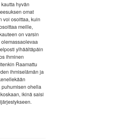
 kautta hyvän
 Jeesuksen omat
voi osoittaa, kuin
osoittaa meille,
kkauteen on varsin
ta olemassaolevaa
elposti ylhäältäpäin
jos ihminen
itenkin Raamattu
äyden ihmiselämän ja
 kenellekään
sta puhumisen ohella
koskaan, ikinä saisi
ijärjestykseen.