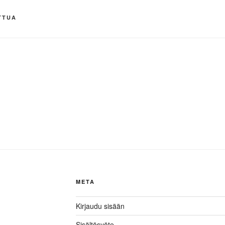
TTUA
META
Kirjaudu sisään
Sisältösyöte