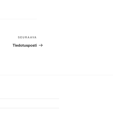
Seuraava
SEURAAVA
artikkeli
Tiedotusposti