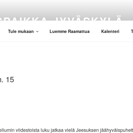
SPAIKKA JYVÄSKYLÄ
Tule mukaan
Luemme Raamattua
Kalenteri
T
h. 15
umin viidestoista luku jatkaa vielä Jeesuksen jäähyväispuhett