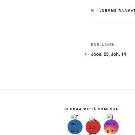
KATEGORIAT
LUEMME RAAMA
Artikkelien
Edellinen
EDELLINEN
selaus
artikkeli
Joos. 23, Joh. 14
SEURAA MEITÄ SOMESSA!