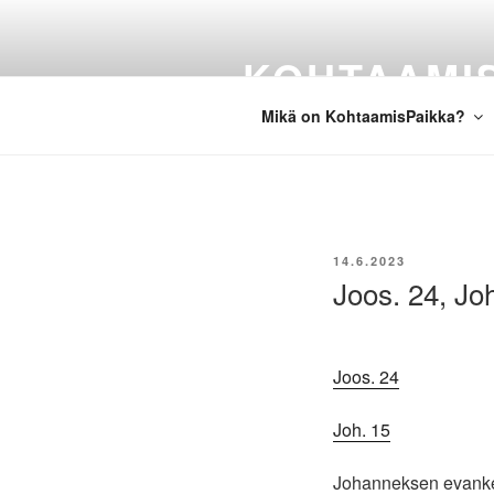
Siirry
sisältöön
KOHTAAMI
Mikä on KohtaamisPaikka?
JULKAISTU
14.6.2023
Joos. 24, Jo
Joos. 24
Joh. 15
Johanneksen evankeli