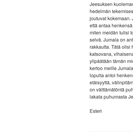
Jeesuksen kuoleman 
hedelmän tekemisest
joutuvat kokemaan. 
että antaa henkensä y
miten meidän tulisi 
selvä. Jumala on an
rakkautta. Tätä olis
katsovana, vihaisena
ylipäätään tämän mi
kertoo meille Jumala
lopulta antoi henke
etäisyyttä, välinpitä
on välttämätöntä puh
lakata puhumasta Jee
Esteri