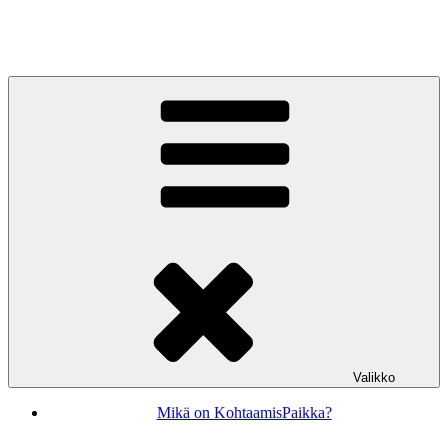
Siirry
sisältöön
KohtaamisPaikka Jyväskylä
Valikko
Mikä on KohtaamisPaikka?