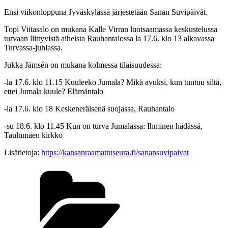
Ensi viikonloppuna Jyväskylässä järjestetään Sanan Suvipäivät.
Topi Viitasalo on mukana Kalle Virran luotsaamassa keskustelussa
turvaan liittyvistä aiheista Rauhantalossa la 17.6. klo 13 alkavassa
Turvassa-juhlassa.
Jukka Jämsén on mukana kolmessa tilaisuudessa:
-la 17.6. klo 11.15 Kuuleeko Jumala? Mikä avuksi, kun tuntuu siltä,
ettei Jumala kuule? Elämäntalo
-la 17.6. klo 18 Keskeneräisenä suojassa, Rauhantalo
-su 18.6. klo 11.45 Kun on turva Jumalassa: Ihminen hädässä,
Taulumäen kirkko
Lisätietoja:
https://kansanraamattuseura.fi/sanansuvipaivat
Kategoriat