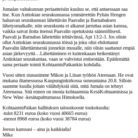
Jumalan valtakunnan periaatteisiin kuuluu se, että antaessaan saa
itse. Kun Antiokian seurakunnassa ymmärrettiin Pyhän Hengen
haluavan seurakunnan lähettävän Paavalin ja Barnabaksen
lähetysmatkalle, niin seurakunta ei alkanut jarruttaa asian kanssa,
vaikka saivat iloita itsensä Paavalin opetuksista säännöllisesti.
Paavali ja Barnabas lähetettiin tehtäviinsä, Apt 13:2-3. Jos olisin
ollut Antiokian seurakunnassa töissä ja joku olisi ehdottanut
Paavalin lähettämisestä jonnekin muualle, niin olisin saattanut empiä
asian järkevyyttä…Lähettäminen ei kuitenkaaan heikentänyt
Antiokian seurakuntaa, vaan se vahvistui entisestään. Epäilemättä
sama periaate toimii KohtaamisPaikankin kohdalla.
Vuosi sitten siunasimme Mikon ja Liisan työhön Ateenaan. He ovat
mukana iltamessussa Kaupunginkirkossa sunnuntaina 20.8. Silloin
saamme kuulla joitain välähdyksiä siitä, mitä Jumala on tehnyt
Ateenassa. Sitä ennen on monia kohtaamisia KesäKohtaamisissa ja
New Wine -kesätapahtumassa Himoksella.
KohtaamisPaikan hallituksen talouskooste toukokuulta:
-tulot 8231 euroa (koko vuosi 40665 euroa)
-menot 8968 euroa (koko vuosi 38784 euroa)
Jeesus kanssasi – aina ja kaikkialla!
Mika