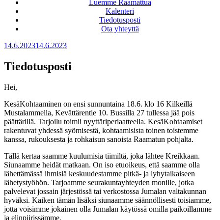
Luemme Raamattua
Kalenteri
Tiedotusposti
Ota yhteyttä
Julkaistu
14.6.2023
14.6.2023
Tiedotusposti
Hei,
KesäKohtaaminen on ensi sunnuntaina 18.6. klo 16 Kilkeillä
Mustalammella, Kevättärentie 10. Bussilla 27 tullessa jää pois
päättärillä. Tarjoilu toimii nyyttäriperiaatteella. KesäKohtaamiset
rakentuvat yhdessä syömisestä, kohtaamisista toinen toistemme
kanssa, rukouksesta ja rohkaisun sanoista Raamatun pohjalta.
Tällä kertaa saamme kuulumisia tiimiltä, joka lähtee Kreikkaan.
Siunaamme heidät matkaan. On iso etuoikeus, että saamme olla
lähettämässä ihmisiä keskuudestamme pitkä- ja lyhytaikaiseen
lähetystyöhön. Tarjoamme seurakuntayhteyden monille, jotka
palvelevat jossain järjestössä tai verkostossa Jumalan valtakunnan
hyväksi. Kaiken tämän lisäksi siunaamme säännöllisesti toisiamme,
jotta voisimme jokainen olla Jumalan käytössä omilla paikoillamme
ja elinpiirissämme.