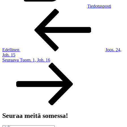
Tiedotusposti
Artikkelien
Edellinen
artikkeli
selaus
Edellinen
Joos. 24,
Joh. 15
Seuraava
Seuraava
Tuom. 1, Joh. 16
artikkeli
Seuraa meitä somessa!