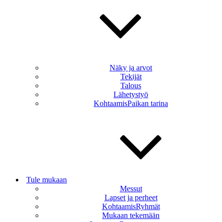
Näky ja arvot
Tekijät
Talous
Lähetystyö
KohtaamisPaikan tarina
Tule mukaan
Messut
Lapset ja perheet
KohtaamisRyhmät
Mukaan tekemään