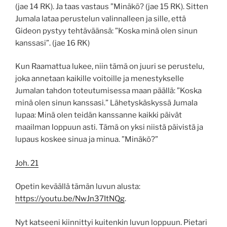
(jae 14 RK). Ja taas vastaus ”Minäkö? (jae 15 RK). Sitten
Jumala lataa perustelun valinnalleen ja sille, että
Gideon pystyy tehtäväänsä: ”Koska minä olen sinun
kanssasi”. (jae 16 RK)
Kun Raamattua lukee, niin tämä on juuri se perustelu,
joka annetaan kaikille voitoille ja menestykselle
Jumalan tahdon toteutumisessa maan päällä: ”Koska
minä olen sinun kanssasi.” Lähetyskäskyssä Jumala
lupaa: Minä olen teidän kanssanne kaikki päivät
maailman loppuun asti. Tämä on yksi niistä päivistä ja
lupaus koskee sinua ja minua. ”Minäkö?”
Joh. 21
Opetin keväällä tämän luvun alusta:
https://youtu.be/NwJn37ItNQg
.
Nyt katseeni kiinnittyi kuitenkin luvun loppuun. Pietari