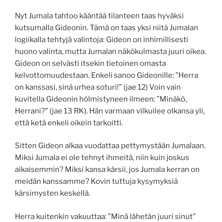
Nyt Jumala tahtoo kääntää tilanteen taas hyväksi
kutsumalla Gideonin. Tämä on taas yksi niitä Jumalan
logiikalla tehtyjä valintoja: Gideon on inhimillisesti
huono valinta, mutta Jumalan näkökulmasta juuri oikea.
Gideon on selvästi itsekin tietoinen omasta
kelvottomuudestaan. Enkeli sanoo Gideonille: ”Herra
on kanssasi, sinä urhea soturi!” (jae 12) Voin vain
kuvitella Gideonin hölmistyneen ilmeen: ”Minäkö,
Herrani?” (jae 13 RK). Hän varmaan vilkuilee olkansa yli,
että ketä enkeli oikein tarkoitti.
Sitten Gideon alkaa vuodattaa pettymystään Jumalaan.
Miksi Jumala ei ole tehnyt ihmeitä, niin kuin joskus
aikaisemmin? Miksi kansa kärsii, jos Jumala kerran on
meidän kanssamme? Kovin tuttuja kysymyksiä
kärsimysten keskellä.
Herra kuitenkin vakuuttaa: ”Minä lähetän juuri sinut”