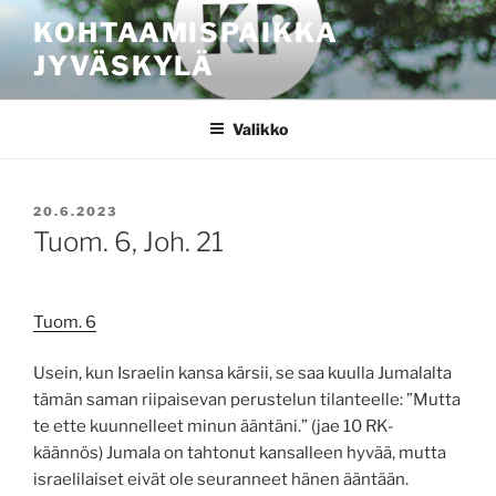
Siirry
KOHTAAMISPAIKKA
sisältöön
JYVÄSKYLÄ
Valikko
JULKAISTU
20.6.2023
Tuom. 6, Joh. 21
Tuom. 6
Usein, kun Israelin kansa kärsii, se saa kuulla Jumalalta
tämän saman riipaisevan perustelun tilanteelle: ”Mutta
te ette kuunnelleet minun ääntäni.” (jae 10 RK-
käännös) Jumala on tahtonut kansalleen hyvää, mutta
israelilaiset eivät ole seuranneet hänen ääntään.