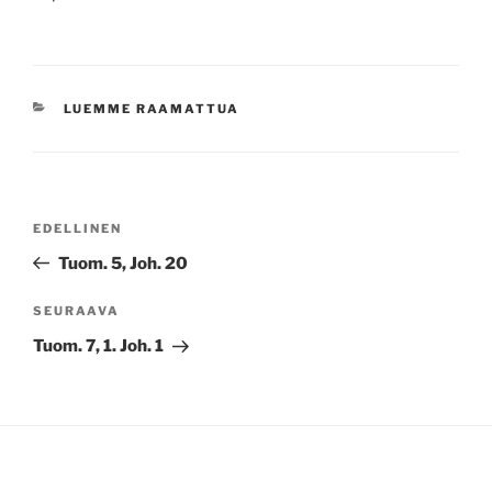
KATEGORIAT
LUEMME RAAMATTUA
Artikkelien
Edellinen
EDELLINEN
selaus
artikkeli
Tuom. 5, Joh. 20
Seuraava
SEURAAVA
artikkeli
Tuom. 7, 1. Joh. 1