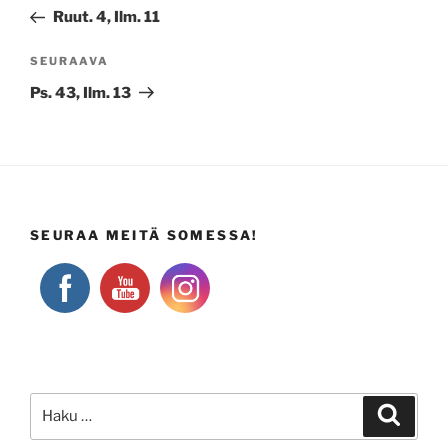
selaus
artikkeli
Ruut. 4, Ilm. 11
Seuraava
SEURAAVA
artikkeli
Ps. 43, Ilm. 13
SEURAA MEITÄ SOMESSA!
Etsi:
Haku