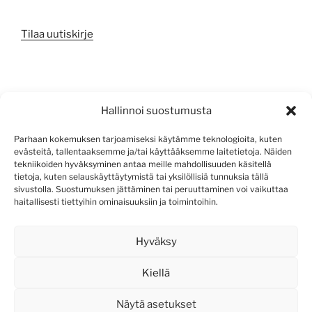
Tilaa uutiskirje
META
Hallinnoi suostumusta
Kirjaudu sisään
Parhaan kokemuksen tarjoamiseksi käytämme teknologioita, kuten
evästeitä, tallentaaksemme ja/tai käyttääksemme laitetietoja. Näiden
Sisältösyöte
tekniikoiden hyväksyminen antaa meille mahdollisuuden käsitellä
tietoja, kuten selauskäyttäytymistä tai yksilöllisiä tunnuksia tällä
Kommenttisyöte
sivustolla. Suostumuksen jättäminen tai peruuttaminen voi vaikuttaa
haitallisesti tiettyihin ominaisuuksiin ja toimintoihin.
WordPress.org
Hyväksy
Kiellä
Näytä asetukset