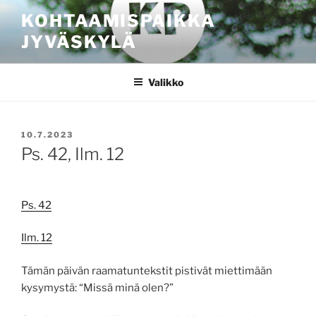
Siirry
KOHTAAMISPAIKKA
sisältöön
JYVÄSKYLÄ
Valikko
JULKAISTU
10.7.2023
Ps. 42, Ilm. 12
Ps. 42
Ilm. 12
Tämän päivän raamatuntekstit pistivät miettimään
kysymystä: “Missä minä olen?”