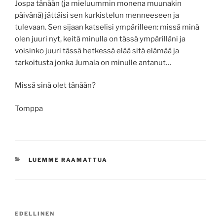
Jospa tänään (ja mieluummin monena muunakin
päivänä) jättäisi sen kurkistelun menneeseen ja
tulevaan. Sen sijaan katselisi ympärilleen: missä minä
olen juuri nyt, keitä minulla on tässä ympärilläni ja
voisinko juuri tässä hetkessä elää sitä elämää ja
tarkoitusta jonka Jumala on minulle antanut…
Missä sinä olet tänään?
Tomppa
KATEGORIAT
LUEMME RAAMATTUA
Artikkelien
Edellinen
EDELLINEN