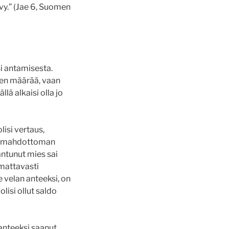
ivy.” (Jae 6, Suomen
si antamisesta.
sten määrää, vaan
lä alkaisi olla jo
lisi vertaus,
van mahdottoman
antunut mies sai
omattavasti
 velan anteeksi, on
olisi ollut saldo
 anteeksi saanut