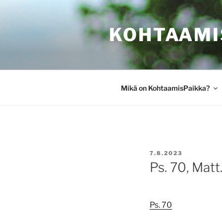
Siirry
sisältöön
KOHTAAMI
Mikä on KohtaamisPaikka?
JULKAISTU
7.8.2023
Ps. 70, Matt
Ps. 70