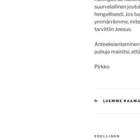
suurvelallinen jout
hengellisesti. Jos
ymmärrämme, miten 
tarvittiin Jeesus.
Anteeksiantaminen 
puhuja mainitsi, ett
Pirkko
KATEGORIAT
LUEMME RAAM
Artikkelien
Edellinen
EDELLINEN