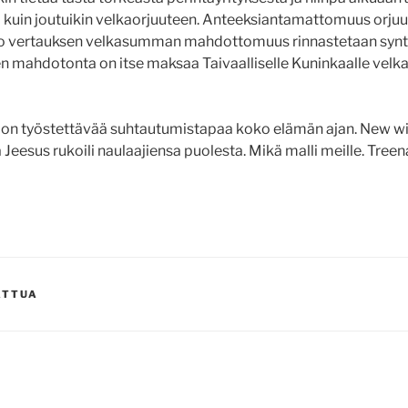
ui kuin joutuikin velkaorjuuteen. Anteeksiantamattomuus orjuu
 tuo vertauksen velkasumman mahdottomuus rinnastetaan syn
mahdotonta on itse maksaa Taivaalliselle Kuninkaalle velk
on työstettävää suhtautumistapaa koko elämän ajan. New w
ä Jeesus rukoili naulaajiensa puolesta. Mikä malli meille. Treen
ATTUA