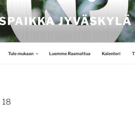
SPAIKKA JYVÄSKYLÄ
Tule mukaan
Luemme Raamattua
Kalenteri
T
. 18