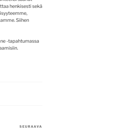
ttaa henkisesti sekä
tisyyteemme,
aamme. Siihen
ine -tapahtumassa
aamisiin.
SEURAAVA
Seuraava