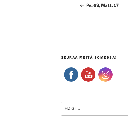
selaus
artikkeli
Ps. 69, Matt. 17
SEURAA MEITÄ SOMESSA!
Etsi: