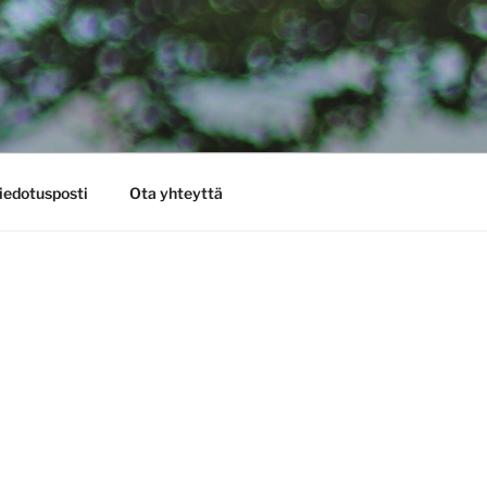
iedotusposti
Ota yhteyttä