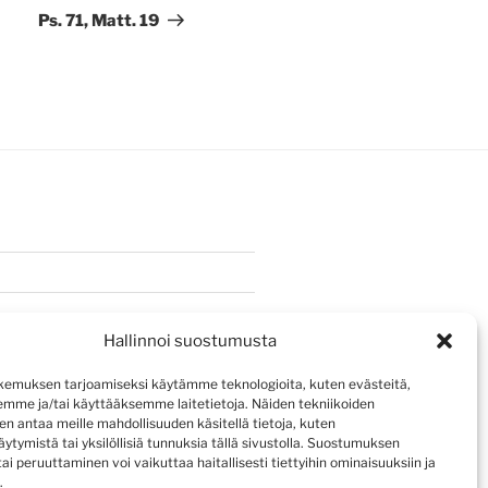
artikkeli
Ps. 71, Matt. 19
Hallinnoi suostumusta
emuksen tarjoamiseksi käytämme teknologioita, kuten evästeitä,
emme ja/tai käyttääksemme laitetietoja. Näiden tekniikoiden
n antaa meille mahdollisuuden käsitellä tietoja, kuten
ytymistä tai yksilöllisiä tunnuksia tällä sivustolla. Suostumuksen
ai peruuttaminen voi vaikuttaa haitallisesti tiettyihin ominaisuuksiin ja
.