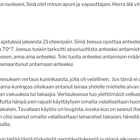
n luokseni, Sinä olet minun apuni ja vapauttajani. Herra älä vi
 ajatuksia jakeesta 21 eteenpäin. Siinä Jeesus opettaa anteek
a 70*7. Jeesus tuskin tarkoitti absoluuttista anteeksi antami
seen, anna aina anteeksi. Toki tuolla anteeksi antamisen määräl
reenaantunut antamaan anteeksi.
esuksen vertaus kuninkaasta, jolla oli velallinen. Jos tämä ei o
 sama kuningas olisikaan antanut lainaa yhdelle miehelle ai
 vakuuksia tai takaajia. Vertauksessa tuo ylettömästi velka
Mutta hänpä peri rajusti käyttäytyen omalta velalliseltaan hu
kaisin. Tavallaan käytös on loogista, koska kun on saanut itse
än olisi saanut omalta velalliseltaan lainarahat takaisin, hänellä 
alla.
in tietää tästä törkeästä perintäyrityksestä ja niinpä alkuaan