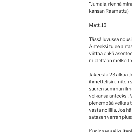
”Jumala, riennä minu
kansan Raamattu)
Matt. 18
Tässä luvussa nousi
Anteeksi tulee anta
viittaa ehkä asentee
mieleltään melko t
Jakeesta 23 alkaa Je
ihmettelisin, miten
suuren summan ilman
velkansa anteeksi. 
pienempää velkaa ta
vasta nollilla. Jos h
satasen verran pluss
Kuningas sai kuitenk