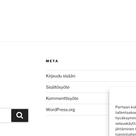
META
Kirjaudu sisään
Sisältösyöte
Kommenttisyöte
Parhaan kok
WordPress.org
tallentaaks
Haku
hyväksymine
selauskäyttä
jättäminen t
toimintoihin