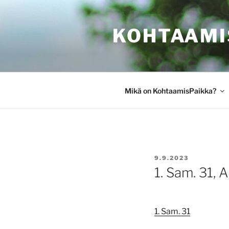
Siirry
sisältöön
KOHTAAMI
Mikä on KohtaamisPaikka?
JULKAISTU
9.9.2023
1. Sam. 31, A
1. Sam. 31