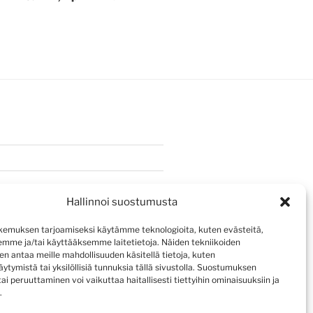
Hallinnoi suostumusta
emuksen tarjoamiseksi käytämme teknologioita, kuten evästeitä,
emme ja/tai käyttääksemme laitetietoja. Näiden tekniikoiden
n antaa meille mahdollisuuden käsitellä tietoja, kuten
ytymistä tai yksilöllisiä tunnuksia tällä sivustolla. Suostumuksen
ai peruuttaminen voi vaikuttaa haitallisesti tiettyihin ominaisuuksiin ja
.