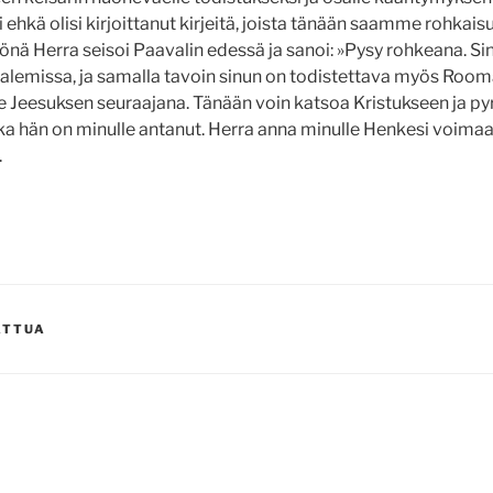
 ehkä olisi kirjoittanut kirjeitä, joista tänään saamme rohkais
önä Herra seisoi Paavalin edessä ja sanoi: »Pysy rohkeana. Sin
salemissa, ja samalla tavoin sinun on todistettava myös Rooma
ie Jeesuksen seuraajana. Tänään voin katsoa Kristukseen ja p
jonka hän on minulle antanut. Herra anna minulle Henkesi voimaa
.
ATTUA