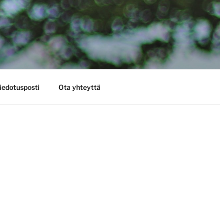
iedotusposti
Ota yhteyttä