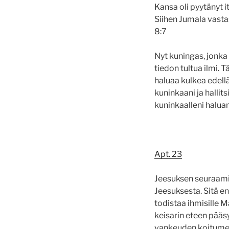
Kansa oli pyytänyt it
Siihen Jumala vasta
8‬:‭7‬
Nyt kuningas, jonka i
tiedon tultua ilmi‭. 
haluaa kulkea edell
kuninkaani ja hallit
kuninkaalleni haluan
Apt. 23
Jeesuksen seuraami
Jeesuksesta. Sitä en
todistaa ihmisille 
keisarin eteen pääs
vankeuden koitumeen