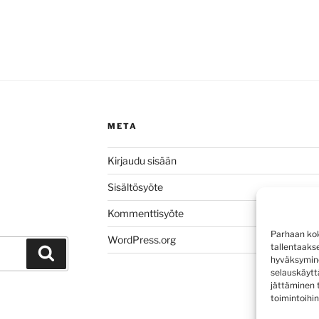
META
Kirjaudu sisään
Sisältösyöte
Kommenttisyöte
Parhaan kok
WordPress.org
tallentaaks
Haku
hyväksymine
selauskäyttä
jättäminen t
toimintoihin