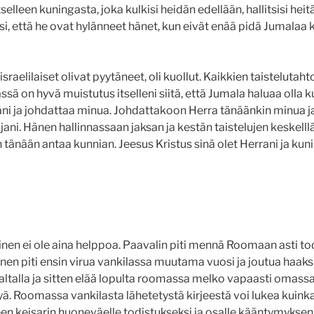
selleen kuningasta, joka kulkisi heidän edellään, hallitsisi heitä 
si, että he ovat hylänneet hänet, kun eivät enää pidä Jumalaa
sraelilaiset olivat pyytäneet, oli kuollut. Kaikkien taistelutaht
Tässä on hyvä muistutus itselleni siitä, että Jumala haluaa olla 
äni ja johdattaa minua. Johdattakoon Herra tänäänkin minua j
sijani. Hänen hallinnassaan jaksan ja kestän taistelujen keskell
 tänään antaa kunnian. Jeesus Kristus sinä olet Herrani ja kun
nen ei ole aina helppoa. Paavalin piti mennä Roomaan asti t
nen piti ensin virua vankilassa muutama vuosi ja joutua haaksi
Maltalla ja sitten elää lopulta roomassa melko vapaasti omas
yä. Roomassa vankilasta lähetetystä kirjeestä voi lukea kuink
 keisarin huoneväelle todistukseksi ja osalle kääntymyksen K