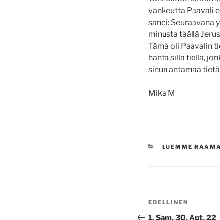
vankeutta Paavali ei
sanoi: Seuraavana y
minusta täällä Jeru
Tämä oli Paavalin t
häntä sillä tiellä, 
sinun antamaa tietä
Mika M
KATEGORIAT
LUEMME RAAM
Artikkelien
Edellinen
EDELLINEN
selaus
artikkeli
1. Sam. 30, Apt. 22