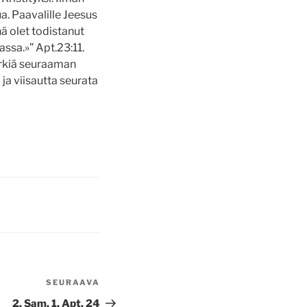
ua. Paavalille Jeesus
ä olet todistanut
ssa.»” Apt.23:11.
yrkiä seuraaman
 ja viisautta seurata
SEURAAVA
Seuraava
artikkeli
2. Sam. 1, Apt. 24