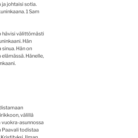
ja johtaisi sotia.
 kuninkaana. 1 Sam
o hävisi välittömästi
kuninkaani. Hän
a sinua. Hän on
lä elämässä. Hänelle,
inkaani.
odistamaan
rikkoon, välillä
sa vuokra-asunnossa
a Paavali todistaa
ristityksi. Ilman