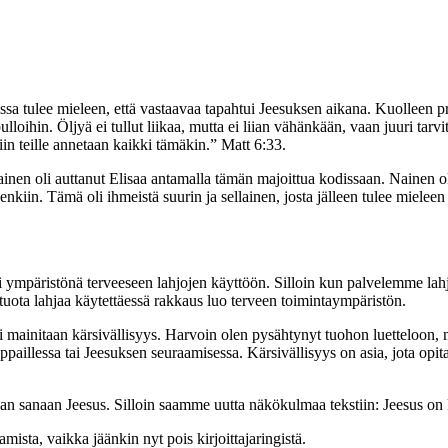
ssa tulee mieleen, että vastaavaa tapahtui Jeesuksen aikana. Kuolleen pr
 pulloihin. Öljyä ei tullut liikaa, mutta ei liian vähänkään, vaan juuri t
n teille annetaan kaikki tämäkin.” Matt 6:33.
nen oli auttanut Elisaa antamalla tämän majoittua kodissaan. Nainen 
enkiin. Tämä oli ihmeistä suurin ja sellainen, josta jälleen tulee mielee
ai ympäristönä terveeseen lahjojen käyttöön. Silloin kun palvelemme lahj
i tuota lahjaa käytettäessä rakkaus luo terveen toimintaympäristön.
i mainitaan kärsivällisyys. Harvoin olen pysähtynyt tuohon luetteloon, m
paillessa tai Jeesuksen seuraamisessa. Kärsivällisyys on asia, jota opita
detaan sanaan Jeesus. Silloin saamme uutta näkökulmaa tekstiin: Jeesus o
mista, vaikka jäänkin nyt pois kirjoittajaringistä.