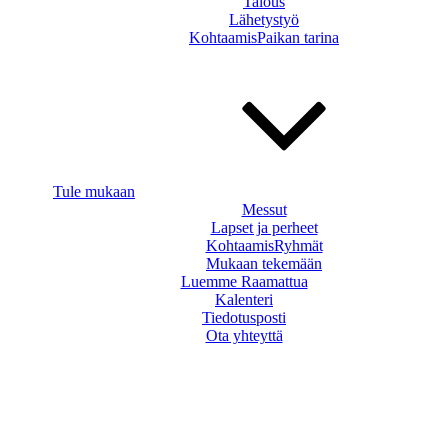
Talous
Lähetystyö
KohtaamisPaikan tarina
Tule mukaan
Messut
Lapset ja perheet
KohtaamisRyhmät
Mukaan tekemään
Luemme Raamattua
Kalenteri
Tiedotusposti
Ota yhteyttä