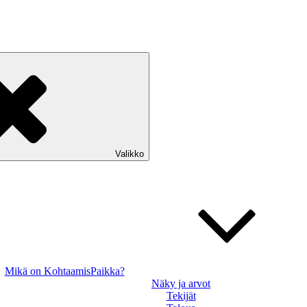
Valikko
Mikä on KohtaamisPaikka?
Näky ja arvot
Tekijät