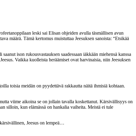
ofeetanoppilaan leski sai Elisan ohjeiden avulla täsmällisen avun
arvittava määrä. Tämä kertomus muistuttaa Jeesuksen sanoista: “Etsikää
oli saanut ison rukousvastauksen saadessaan iäkkään miehensä kanssa
n Jeesus. Vaikka kuolleista heräämiset ovat harvinaisia, niin Jeesuksen
oilla toisia meidän on pyydettävä rakkautta näitä ihmisiä kohtaan.
utta viime aikoina se on jollain tavalla koskettanut. Kärsivällisyys on
an silloin, kun elämässä on hankalia vaiheita. Meistä ei tule
n kärsivällinen, Jeesus on lempeä…