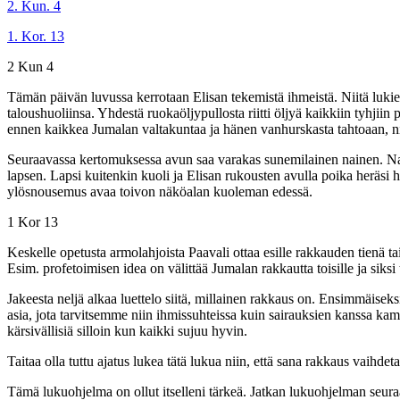
2. Kun. 4
1. Kor. 13
2 Kun 4
Tämän päivän luvussa kerrotaan Elisan tekemistä ihmeistä. Niitä lukie
taloushuoliinsa. Yhdestä ruokaöljypullosta riitti öljyä kaikkiin tyhjiin
ennen kaikkea Jumalan valtakuntaa ja hänen vanhurskasta tahtoaan, nii
Seuraavassa kertomuksessa avun saa varakas sunemilainen nainen. Nai
lapsen. Lapsi kuitenkin kuoli ja Elisan rukousten avulla poika heräsi h
ylösnousemus avaa toivon näköalan kuoleman edessä.
1 Kor 13
Keskelle opetusta armolahjoista Paavali ottaa esille rakkauden tienä t
Esim. profetoimisen idea on välittää Jumalan rakkautta toisille ja siks
Jakeesta neljä alkaa luettelo siitä, millainen rakkaus on. Ensimmäiseks
asia, jota tarvitsemme niin ihmissuhteissa kuin sairauksien kanssa kamp
kärsivällisiä silloin kun kaikki sujuu hyvin.
Taitaa olla tuttu ajatus lukea tätä lukua niin, että sana rakkaus vaih
Tämä lukuohjelma on ollut itselleni tärkeä. Jatkan lukuohjelman seuraa