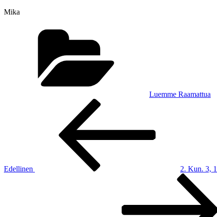
Mika
Kategoriat
Luemme Raamattua
Artikkelien
Edellinen
artikkeli
selaus
Edellinen
2. Kun. 3, 1
Seuraava
artikkeli