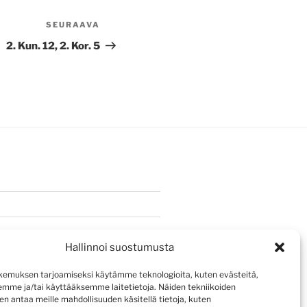
SEURAAVA
Seuraava
artikkeli
2. Kun. 12, 2. Kor. 5
Hallinnoi suostumusta
emuksen tarjoamiseksi käytämme teknologioita, kuten evästeitä,
emme ja/tai käyttääksemme laitetietoja. Näiden tekniikoiden
n antaa meille mahdollisuuden käsitellä tietoja, kuten