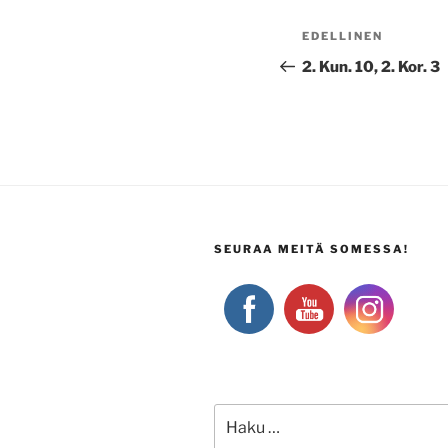
Artikkelien
Edellinen
EDELLINEN
selaus
artikkeli
2. Kun. 10, 2. Kor. 3
SEURAA MEITÄ SOMESSA!
Etsi: