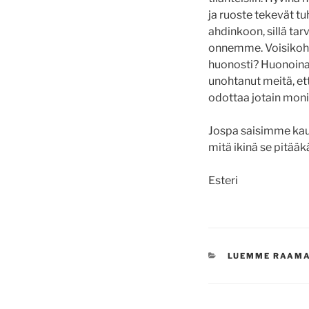
ja ruoste tekevät tu
ahdinkoon, sillä ta
onnemme. Voisikohan 
huonosti? Huonoina 
unohtanut meitä, et
odottaa jotain mon
Jospa saisimme kau
mitä ikinä se pitääk
Esteri
KATEGORIAT
LUEMME RAAM