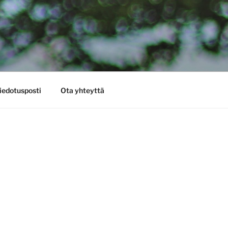
iedotusposti
Ota yhteyttä