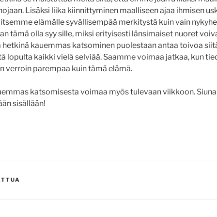
hojaan. Lisäksi liika kiinnittyminen maalliseen ajaa ihmisen u
rvitsemme elämälle syvällisempää merkitystä kuin vain nykyh
tämä olla syy sille, miksi erityisesti länsimaiset nuoret voi
hetkinä kauemmas katsominen puolestaan antaa toivoa siitä,
tä lopulta kaikki vielä selviää. Saamme voimaa jatkaa, kun ti
in verroin parempaa kuin tämä elämä.
emmas katsomisesta voimaa myös tulevaan viikkoon. Siunaus
ään sisällään!
ATTUA