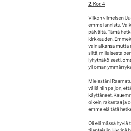
2. Kor. 4
Viikon viimeisen Uu
emme lannistu. Vai
päivältä.
Tämä hetke
kirkkauden.
Emmekä 
vain aikansa mutta n
siitä, millaisesta p
lyhytnäköisesti, 
yli oman ymmärry
Mielestäni Raamatun p
väliä niin paljon, e
käyttäneet. Kauemma
oikein, rakastaa ja 
emme elä tätä hetke
Oli elämässä hyviä t
tilanteisiin. Hyvinä 