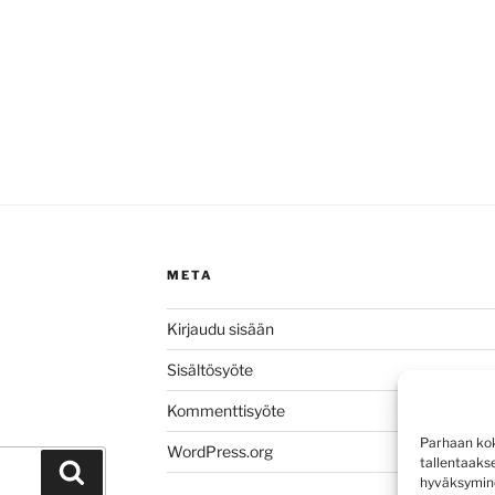
META
Kirjaudu sisään
Sisältösyöte
Kommenttisyöte
Parhaan kok
WordPress.org
tallentaaks
Haku
hyväksymine