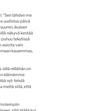
: ”
Sen tähden me
e uudistuu päivä
suuren, ikuisen
llä näkyvä kestää
i puhuu tekstissä
 asioita vain
somaan kauemmas,
 sillä niillähän on
tämän elämämme
lää nyt: tehdä
 meitä siitä, että
us molempiin
seen, sillä täällä koi