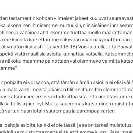
den testamentin kohdan viimeiset jakeet kuuluvat seuraavasti
kka ulkonainen ihmisemme murtuukin, niin sisäinen ihmisemm
llinen ja vähäinen ahdinkomme tuottaa meille määrättömän 
me kiinnitä katsettamme näkyvään vaan näkymättömään, si
äkymätön ikuisesti.” (Jakeet 16-18) Voisi ajatella, että Paaval
erspektiivistä maallisia asioita kannattaa katsella. Katsommeko
omaa näkökulmaamme painottaen vai olemmeko valmiita kat
ksemme?
ohjalta ei voi sanoa, että tämän elämän asioilla ei olisi väliä,
ttä Jumala vaatii meistä jokaisen tilille siitä, miten olemme 
s katsominen ei siis voi tarkoittaa sitä, että unohtaisimme e
olla kiitollisia juuri nyt. Mutta kauemmas katsominen muistuttaa
ä varten, vaan jotain suurempaa ja parempaa varten.
ai pahoja asioita, kaikki ei ole tässä, ja se on tärkeä muistut
hetkinä se muistuttaa meitä siitä, että emme juurru liiaksi maalli