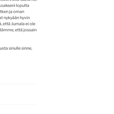
skoakseni lopulta
etken ja oman
vat nykyään hyvin
 että Jumala ei ole
edämme, että jossain
ta sinulle sinne,