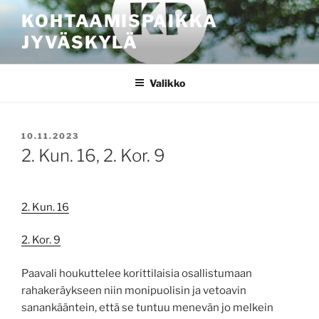
Siirry
KOHTAAMISPAIKKA
sisältöön
JYVÄSKYLÄ
Valikko
JULKAISTU
10.11.2023
2. Kun. 16, 2. Kor. 9
2. Kun. 16
2. Kor. 9
Paavali houkuttelee korittilaisia osallistumaan
rahakeräykseen niin monipuolisin ja vetoavin
sanankääntein, että se tuntuu menevän jo melkein