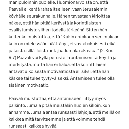
manipuloinnin puolelle. Huomionarvoista on, että
Paavali ei kerää rahaa itselleen, vaan Jerusalemin
köyhälle seurakunnalle. Hänen tavastaan kirjoittaa
näkee, että hän pitää keräystä ja korintilaisten
osallistumista siihen todella tärkeänä. Sitten hän
kuitenkn muistuttaa, että ”Kukin antakoon sen mukaan
kuin on mielessään päättänyt, ei vastahakoisesti eikä
pakosta, sillä iloista antajaa Jumala rakastaa.” (2. Kor.
9:7) Paavali voi kyllä perustella antamisen tärkeyttä ja
merkitystä, mutta hän ei halua, että korinttilaiset
antavat ulkoisesta motivaatiosta eli siksi, että hän
käskee tai tulee tyytyväiseksi. Antamiseen tulee olla
sisäinen motivaatio.
Paavali muistuttaa, että antamiseen liittyy myös
palkinto. Jumala pitää meistäkin huolen silloin, kun
annamme. Jumala antaa runsaasti lahjoja, että meillä on
kaikkea mitä tarvitsemme ja että voimme tehdä
runsaasti kaikkea hyvää.