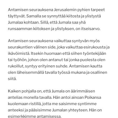
Antamisen seurauksena Jerusalemin pyhien tarpeet
täyttyvät. Samalla se synnyttää kiitosta ja ylistystä
Jumalaa kohtaan. Sillä, että Jumala saa yhä
runsaamman kiitoksen ja ylistyksen, on itseisarvo.
Antamisen seurauksena vaikuttaa syntyvän myös
seurakuntien välinen side, joka vaikuttaa esirukousta ja
ikävöimistä. Itsekin huomaan että siihen työntekijään
tai työhön, johon olen antanut tai jonka puolesta olen
rukoillut, syntyy erityinen suhde. Antamisen kautta
olen läheisemmällä tavalla työssä mukana ja osallinen
siitä.
Kaiken pohjalla on, että Jumala on äärimmäisen
antelias monella tavalla. Hän antoi ainoan Poikansa
kuolemaan ristillä, jotta me saisimme syntimme
anteeksi ja pääsisimme Jumalan yhteyteen. Hän on
esimerkkimme antamisessa.