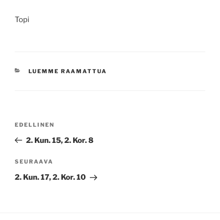
Topi
KATEGORIAT
LUEMME RAAMATTUA
Artikkelien
Edellinen
EDELLINEN
selaus
artikkeli
2. Kun. 15, 2. Kor. 8
Seuraava
SEURAAVA
artikkeli
2. Kun. 17, 2. Kor. 10