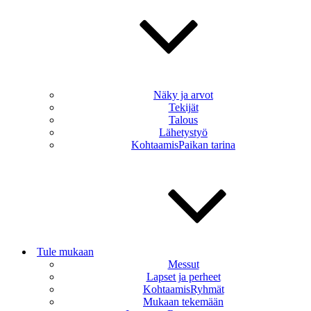
Näky ja arvot
Tekijät
Talous
Lähetystyö
KohtaamisPaikan tarina
Tule mukaan
Messut
Lapset ja perheet
KohtaamisRyhmät
Mukaan tekemään