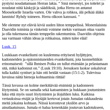
pystyisi noudattamaan Herran lakia. “ Sinä menestyt, jos tottelet ja
noudatat niitä käskyjä ja säädöksiä, jotka Herra on antanut
Moosekselle Israelia varten. Ole vahva ja rohkea, älä pelkää äläkä
lannistu! Ryhdy toimeen. Herra olkoon kanssasi. “
Me olemme nyt eläviä kiviä uuden liiton temppelissä.
Monenlaisista
Daavidin toimista ja vinkeistä voimme mekin varmaan ottaa vaarin
ja olla tukemassa tämän temppelin rakentumista.
Daavidin ohjeista
saa varmaan vähän ideaa ja rohkaisua, miten tulee elää!
Luuk. 15
Luukkaan evankeliumi on kuulemma erityisesti hyljittyjen,
kadonneiden ja epäonnistuneiden evankeliumi, jota luonnehtiikin
erinomaisesti: ”sillä Ihmisen Poika on tullut etsimään ja pelastamaan
sitä, mikä kadonnut on.” (Luuk 19:10). Jeesuksen luokse uskalsivat
tulla kaikki syntiset ja hän otti heidät vastaan (15:1-2). Tulevissa
luvuissa näitä hienoja kohtaamisia riittää!
Tässä luvussa on kolme merkittävää etsimistä ja kadonneen
löytymistä. Se on samalla sekä katoamisten ja hukkaan joutumisten
luku että myös suuri löytymisten ja ilojuhlien luku. Kaikissa
vertauksissa etsijät ja löytäjät kertovat jotain Jumalan rakkaudesta
meitä jokaista kohtaan. Niissä korostuvat yksilön arvo ja
ainutlaatuisuus. Jumala ei halua kenenkään joutuvan kadotukseen,