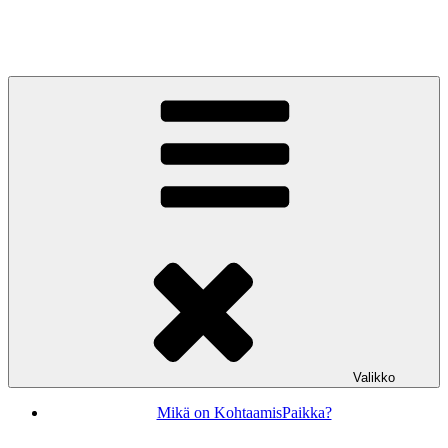
Siirry
sisältöön
KohtaamisPaikka Jyväskylä
Valikko
Mikä on KohtaamisPaikka?