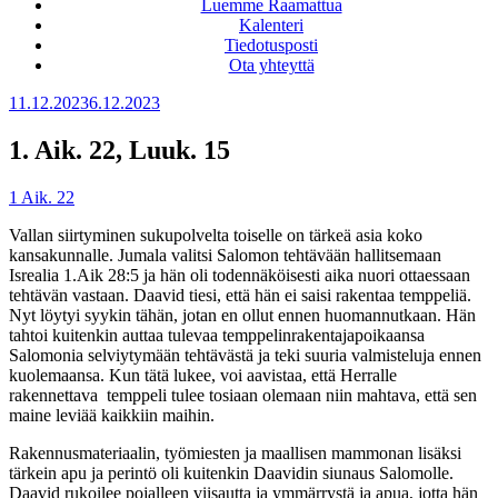
Luemme Raamattua
Kalenteri
Tiedotusposti
Ota yhteyttä
Julkaistu
11.12.2023
6.12.2023
1. Aik. 22, Luuk. 15
1 Aik. 22
Vallan siirtyminen sukupolvelta toiselle on tärkeä asia koko
kansakunnalle. Jumala valitsi Salomon tehtävään hallitsemaan
Isrealia 1.Aik 28:5 ja hän oli todennäköisesti aika nuori ottaessaan
tehtävän vastaan. Daavid tiesi, että hän ei saisi rakentaa temppeliä.
Nyt löytyi syykin tähän, jotan en ollut ennen huomannutkaan. Hän
tahtoi kuitenkin auttaa tulevaa temppelinrakentajapoikaansa
Salomonia selviytymään tehtävästä ja teki suuria valmisteluja ennen
kuolemaansa. Kun tätä lukee, voi aavistaa, että Herralle
rakennettava temppeli tulee tosiaan olemaan niin mahtava, että sen
maine leviää kaikkiin maihin.
Rakennusmateriaalin, työmiesten ja maallisen mammonan lisäksi
tärkein apu ja perintö oli kuitenkin Daavidin siunaus Salomolle.
Daavid rukoilee pojalleen viisautta ja ymmärrystä ja apua, jotta hän