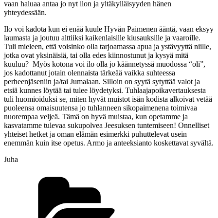
vaan haluaa antaa jo nyt ilon ja yltäkylläisyyden hänen
yhteydessään.
Ilo voi kadota kun ei enää kuule Hyvän Paimenen ääntä, vaan eksyy
laumasta ja joutuu alttiiksi kaikenlaisille kiusauksille ja vaaroille.
Tuli mieleen, että voisinko olla tarjoamassa apua ja ystävyyttä niille,
jotka ovat yksinäisiä, tai olla edes kiinnostunut ja kysyä mitä
kuuluu? Myös kotona voi ilo olla jo käännetyssä muodossa “oli”,
jos kadottanut jotain olennaista tärkeää vaikka suhteessa
perheenjäseniin ja/tai Jumalaan. Silloin on syytä sytyttää valot ja
etsiä kunnes löytää tai tulee löydetyksi. Tuhlaajapoikavertauksesta
tuli huomioiduksi se, miten hyvät muistot isän kodista alkoivat vetää
puoleensa omaisuutensa jo tuhlanneen sikopaimenena toimivaa
nuorempaa veljeä. Tämä on hyvä muistaa, kun opetamme ja
kasvatamme tulevaa sukupolvea Jeesuksen tuntemiseen! Onnelliset
yhteiset hetket ja oman elämän esimerkki puhuttelevat usein
enemmän kuin itse opetus. Armo ja anteeksianto koskettavat syvältä.
Juha
Kategoriat