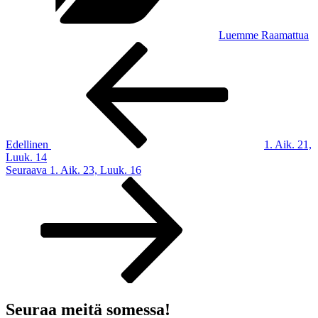
Luemme Raamattua
Artikkelien
Edellinen
artikkeli
selaus
Edellinen
1. Aik. 21,
Luuk. 14
Seuraava
Seuraava
1. Aik. 23, Luuk. 16
artikkeli
Seuraa meitä somessa!