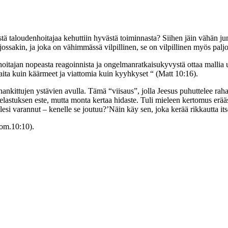
tä taloudenhoitajaa kehuttiin hyvästä toiminnasta? Siihen jäin vähän j
jossakin, ja joka on vähimmässä vilpillinen, se on vilpillinen myös pal
nhoitajan nopeasta reagoinnista ja ongelmanratkaisukyvystä ottaa mallia u
saita kuin käärmeet ja viattomia kuin kyyhkyset “ (Matt 10:16).
 hankittujen ystävien avulla. Tämä “viisaus”, jolla Jeesus puhuttelee rah
elastuksen este, mutta monta kertaa hidaste. Tuli mieleen kertomus erää
llesi varannut – kenelle se joutuu?’
Näin käy sen, joka kerää rikkautta it
oom.10:10).