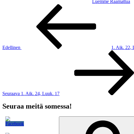
Luemme Raamattua
Artikkelien
Edellinen
artikkeli
selaus
Edellinen
1. Aik. 22,
Seuraava
artikkeli
Seuraava
1. Aik. 24, Luuk. 17
Seuraa meitä somessa!
Etsi: