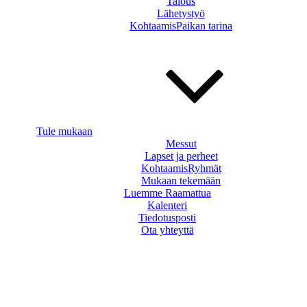
Talous
Lähetystyö
KohtaamisPaikan tarina
Tule mukaan
Messut
Lapset ja perheet
KohtaamisRyhmät
Mukaan tekemään
Luemme Raamattua
Kalenteri
Tiedotusposti
Ota yhteyttä