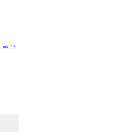
 Luuk. 15
Haku