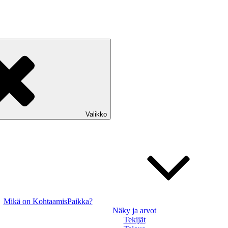
Valikko
Mikä on KohtaamisPaikka?
Näky ja arvot
Tekijät