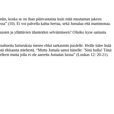
umiin, koska se on ihan päinvastaista kuin mitä muutaman jakeen
jossa” (10). Ei voi palvella kahta herraa, sekä Jumalaa että mammonaa.
usien ja yllättävien tilanteiden selviämiseen?
Olisiko kyse samasta
anahneita fariseuksia menee ehkä sarkasmin puolelle. Heille tulee lisää
stä rikkaasta miehestä. “Mutta Jumala sanoi hänelle: ’Sinä hullu! Tänä
selleen mutta jolla ei ole aarretta Jumalan luona” (Luukas 12: 20-21).