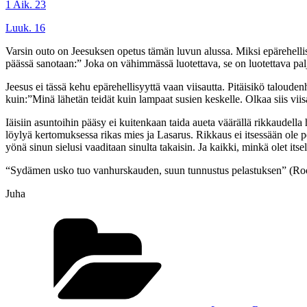
1 Aik. 23
Luuk. 16
Varsin outo on Jeesuksen opetus tämän luvun alussa. Miksi epärehellis
päässä sanotaan:” Joka on vähimmässä luotettava, se on luotettava pal
Jeesus ei tässä kehu epärehellisyyttä vaan viisautta. Pitäisikö taloude
kuin:”Minä lähetän teidät kuin lampaat susien keskelle. Olkaa siis vii
Iäisiin asuntoihin pääsy ei kuitenkaan taida aueta väärällä rikkaudella
löylyä kertomuksessa rikas mies ja Lasarus. Rikkaus ei itsessään ole p
yönä sinun sielusi vaaditaan sinulta takaisin. Ja kaikki, minkä olet itse
“Sydämen usko tuo vanhurskauden, suun tunnustus pelastuksen” (R
Juha
Kategoriat