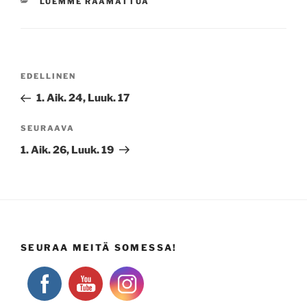
KATEGORIAT
LUEMME RAAMATTUA
Artikkelien
Edellinen
EDELLINEN
selaus
artikkeli
1. Aik. 24, Luuk. 17
Seuraava
SEURAAVA
artikkeli
1. Aik. 26, Luuk. 19
SEURAA MEITÄ SOMESSA!