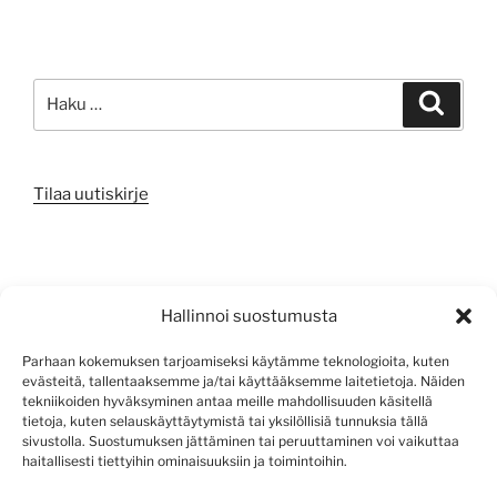
Etsi:
Haku
Tilaa uutiskirje
META
Hallinnoi suostumusta
Kirjaudu sisään
Parhaan kokemuksen tarjoamiseksi käytämme teknologioita, kuten
evästeitä, tallentaaksemme ja/tai käyttääksemme laitetietoja. Näiden
Sisältösyöte
tekniikoiden hyväksyminen antaa meille mahdollisuuden käsitellä
tietoja, kuten selauskäyttäytymistä tai yksilöllisiä tunnuksia tällä
Kommenttisyöte
sivustolla. Suostumuksen jättäminen tai peruuttaminen voi vaikuttaa
haitallisesti tiettyihin ominaisuuksiin ja toimintoihin.
WordPress.org