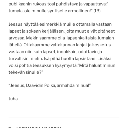
publikaanin rukous tosi puhdistava ja vapauttava:”
Jumala, ole minulle syntiselle armollinen!” (13).
Jeesus näyttää esimerkkiä muille ottamalla vastaan
lapset ja sokean kerjäläisen, joita muut eivät pitäneet
arvossa. Mekin saamme olla lapsenkaltaisia Jumalan
lähellä. Ottakaamme valtakunnan lahjat ja kosketus
vastaan niin kuin lapset, innokkain, odottavin ja
turvallisin mielin. Isä pitää huolta lapsistaan! Lisäksi
voisi pohtia Jeesuksen kysymystä:”Mitä haluat minun
tekevän sinulle?”
“Jeesus, Daavidin Poika, armahda minua!”
Juha