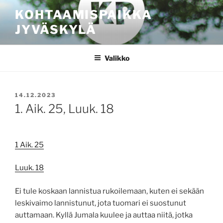
Siirry
KOHTAAMISPAIKKA
sisältöön
JYVÄSKYLÄ
Valikko
JULKAISTU
14.12.2023
1. Aik. 25, Luuk. 18
1 Aik. 25
Luuk. 18
Ei tule koskaan lannistua rukoilemaan, kuten ei sekään
leskivaimo lannistunut, jota tuomari ei suostunut
auttamaan. Kyllä Jumala kuulee ja auttaa niitä, jotka