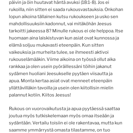
päivin ja öin huutavat häntä avuksi (18:1-8). Jos ei
rukoilla, niin sitten ei saada rukousvastauksia. Onkohan
lopun aikoina tällainen kutsu rukoukseen ja usko sen
mahdollisuuksiin kadonnut, vai mitäköhän Jeesus
tarkoitti jakeessa 8? Minulle rukous ei ole helppoa. Itse
huomaan aina laiskistuvan kun asiat ovat kunnossa ja
elämä soljuu mukavasti eteenpäin. Kun sitten
vaikeuksia ja murheita tulee, se ihmeesti aktivoi
rukouselämääkin. Viime aikoina on työssä ollut aika
rankkaa ja olen usein pyöräillessäni töihin jakanut
sydämen huoliani Jeesukselle pyytäen viisautta ja
apua. Monta kertaa asiat ovat menneet eteenpäin
yllättävilläkin tavoilla ja usein olen kiitollisin mielin
palannut kotiin. Kiitos Jeesus!
Rukous on vuorovaikutusta ja apua pyytäessä saattaa
joutua myös tutkiskelemaan myös omaa itseään ja
sydäntään. Vertailu toisiin ei ole rakentavaa, mutta kun
saamme ymmärrystä omasta tilastamme, on tuo