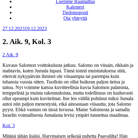
Luemme Raamattua
Kalenteri
Tiedotusposti
Ota yhteyttä
Julkaistu
27.12.2023
19.12.2023
2. Aik. 9, Kol. 3
2 Aik. 9
Kuvaus Salomon voittokulusta jatkuu. Salomo on viisain, rikkain ja
mahtavin, kuten Jumala lupasi. Tämä toimii muistutuksena siitä,
etteivät nykypäivän ihmiset ole viisaampia tai parempia kuin
tuhansia vuosia sitten. Tuolloin on ollut huikean paljon tietoa ja
taitoa. Nyt voimme katsoa kuvitteellisia kuvia Salomon palatsista,
temppelistä ja muista rakennuksista, mutta todellisuus on luultavasti
ollut upeampi kuin kuvitelmat. Itse len välillä pohtinut miksi Jumala
antoi niin paljon menestystä, eikä ainoastaan viisautta, jota Salomo
pyysi. Ehkä vastaus on tässä luvussa. Maine Salomosta ja samalla
Israelin voimallisesta Jumalasta levisi ympäri tunnettua maailmaa.
Kol. 3
Mitäpä tähän lisäisi. Harvinaisen selkeää puhetta Paavalilta! Hän