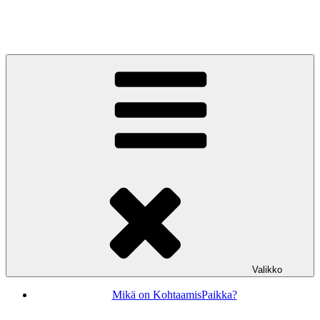
Siirry
sisältöön
KohtaamisPaikka Jyväskylä
Valikko
Mikä on KohtaamisPaikka?