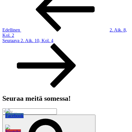
Edellinen
2. Aik. 8,
Kol. 2
Seuraava
Seuraava
2. Aik. 10, Kol. 4
artikkeli
Seuraa meitä somessa!
Etsi:
Haku