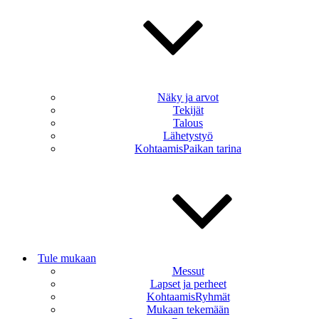
Näky ja arvot
Tekijät
Talous
Lähetystyö
KohtaamisPaikan tarina
Tule mukaan
Messut
Lapset ja perheet
KohtaamisRyhmät
Mukaan tekemään