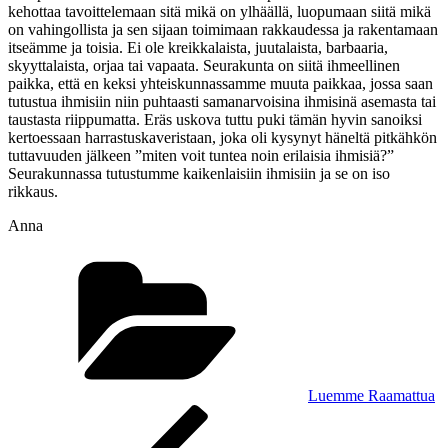
kehottaa tavoittelemaan sitä mikä on ylhäällä, luopumaan siitä mikä
on vahingollista ja sen sijaan toimimaan rakkaudessa ja rakentamaan
itseämme ja toisia. Ei ole kreikkalaista, juutalaista, barbaaria,
skyyttalaista, orjaa tai vapaata. Seurakunta on siitä ihmeellinen
paikka, että en keksi yhteiskunnassamme muuta paikkaa, jossa saan
tutustua ihmisiin niin puhtaasti samanarvoisina ihmisinä asemasta tai
taustasta riippumatta. Eräs uskova tuttu puki tämän hyvin sanoiksi
kertoessaan harrastuskaveristaan, joka oli kysynyt häneltä pitkähkön
tuttavuuden jälkeen ”miten voit tuntea noin erilaisia ihmisiä?”
Seurakunnassa tutustumme kaikenlaisiin ihmisiin ja se on iso
rikkaus.
Anna
Kategoriat
Luemme Raamattua
Artikkelien
Edellinen
artikkeli
selaus