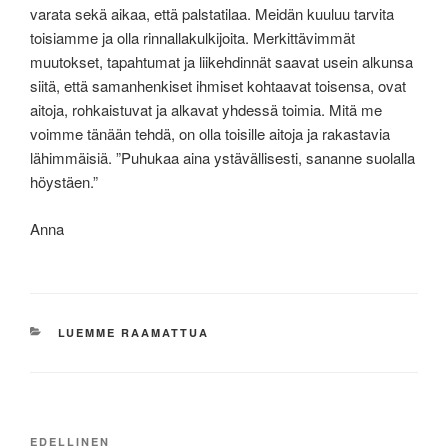
varata sekä aikaa, että palstatilaa. Meidän kuuluu tarvita
toisiamme ja olla rinnallakulkijoita. Merkittävimmät
muutokset, tapahtumat ja liikehdinnät saavat usein alkunsa
siitä, että samanhenkiset ihmiset kohtaavat toisensa, ovat
aitoja, rohkaistuvat ja alkavat yhdessä toimia. Mitä me
voimme tänään tehdä, on olla toisille aitoja ja rakastavia
lähimmäisiä. ”Puhukaa aina ystävällisesti, sananne suolalla
höystäen.”
Anna
KATEGORIAT
LUEMME RAAMATTUA
Artikkelien
Edellinen
EDELLINEN