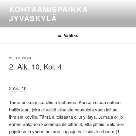
Siirry
KOHTAAMISPAIKKA
sisältöön
JYVÄSKYLÄ
Valikko
JULKAISTU
28.12.2023
2. Aik. 10, Kol. 4
2 Aik. 10
Tämä on kovin surullista luettavaa. Kansa vetoaa uuteen
hallitsijaan, joka ei välitä viisaista neuvoista vaan laittaa
ihmiset koville. Tämä ei toisaalta ollut yllätys. Jumala oli jo
ennen Salomon kuolemaa ilmoittanut, että jättäisi Salomon
pojalle vain yhden heimon, loppuja hallitsisi Jerobeam (1.