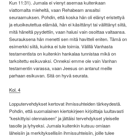
Kun 11:31). Jumala ei vienyt asemaa kuitenkaan
viattomalta mieheltä, vaan Rehabeam ansaitsi
seuraamuksen. Pohdin, että koska hän oli elänyt eristettyä
ja etuoikeutettua elämää, hän ei käsittänyt tai välittänyt siitä,
mitä häneltä pyydettiin, vaan halusi vain osoittaa valtaansa.
Seurauksena hän menetti sen mitä havitteli eniten. Tämä on
esimerkki siitä, kuinka ei tule toimia. Välillä Vanhasta
testamentista on kuitenkin hankalaa tunnistaa mikä on
tarkoitettu esikuvaksi. Onneksi emme ole vain Vanhan
testamentin varassa, vaan Jeesus on antanut meille
parhaan esikuvan. Sitä on hyvä seurata.
Kol. 4
Lopputervehdykset kertovat ihmissuhteiden tärkeydestä.
Pohdin, että suomalainen kiertokirjeen kirjoittaja luultavasti
”keskittyisi olennaiseen” ja jättäisi tervehdykset yleiselle
tasolle ja lyhyeksi. Jumala kuitenkin kutsuu omiaan
läheisiin ja merkityksellisiin ihmissuhteisiin, joille tulee