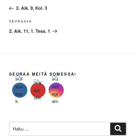
selaus
artikkeli
2. Aik. 9, Kol. 3
Seuraava
SEURAAVA
artikkeli
2. Aik. 11, 1. Tess. 1
SEURAA MEITÄ SOMESSA!
Etsi:
Haku