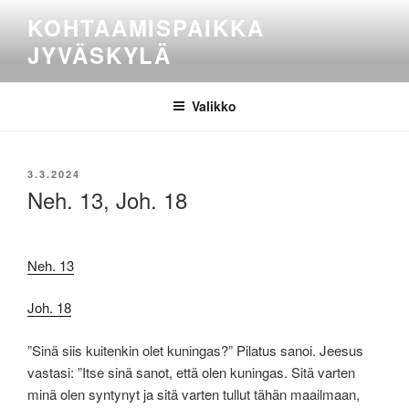
Siirry
KOHTAAMISPAIKKA
sisältöön
JYVÄSKYLÄ
Valikko
JULKAISTU
3.3.2024
Neh. 13, Joh. 18
Neh. 13
Joh. 18
”Sinä siis kuitenkin olet kuningas?” Pilatus sanoi.
Jeesus
vastasi: ”Itse sinä sanot, että olen kuningas. Sitä varten
minä olen syntynyt ja sitä varten tullut tähän maailmaan,