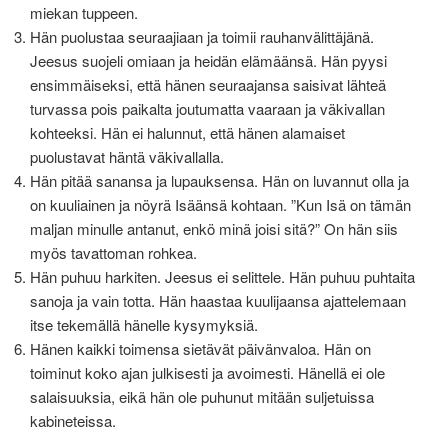
miekan tuppeen.
Hän puolustaa seuraajiaan ja toimii rauhanvälittäjänä.
Jeesus suojeli omiaan ja heidän elämäänsä. Hän pyysi
ensimmäiseksi, että hänen seuraajansa saisivat lähteä
turvassa pois paikalta joutumatta vaaraan ja väkivallan
kohteeksi. Hän ei halunnut, että hänen alamaiset
puolustavat häntä väkivallalla.
Hän pitää sanansa ja lupauksensa. Hän on luvannut olla ja
on kuuliainen ja nöyrä Isäänsä kohtaan. ”Kun Isä on tämän
maljan minulle antanut, enkö minä joisi sitä?” On hän siis
myös tavattoman rohkea.
Hän puhuu harkiten. Jeesus ei selittele. Hän puhuu puhtaita
sanoja ja vain totta. Hän haastaa kuulijaansa ajattelemaan
itse tekemällä hänelle kysymyksiä.
Hänen kaikki toimensa sietävät päivänvaloa. Hän on
toiminut koko ajan julkisesti ja avoimesti. Hänellä ei ole
salaisuuksia, eikä hän ole puhunut mitään suljetuissa
kabineteissa.