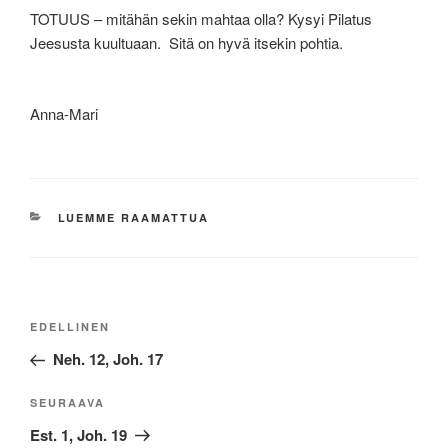
TOTUUS – mitähän sekin mahtaa olla? Kysyi Pilatus
Jeesusta kuultuaan. Sitä on hyvä itsekin pohtia.
Anna-Mari
KATEGORIAT
LUEMME RAAMATTUA
Artikkelien
Edellinen
EDELLINEN
selaus
artikkeli
Neh. 12, Joh. 17
Seuraava
SEURAAVA
artikkeli
Est. 1, Joh. 19