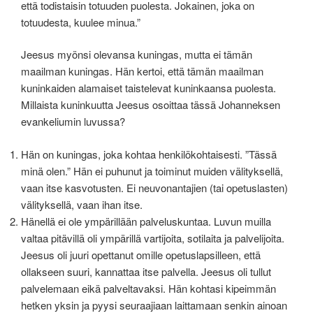
että todistaisin totuuden puolesta. Jokainen, joka on
totuudesta, kuulee minua.”
Jeesus myönsi olevansa kuningas, mutta ei tämän
maailman kuningas. Hän kertoi, että tämän maailman
kuninkaiden alamaiset taistelevat kuninkaansa puolesta.
Millaista kuninkuutta Jeesus osoittaa tässä Johanneksen
evankeliumin luvussa?
Hän on kuningas, joka kohtaa henkilökohtaisesti. ”Tässä
minä olen.” Hän ei puhunut ja toiminut muiden välityksellä,
vaan itse kasvotusten. Ei neuvonantajien (tai opetuslasten)
välityksellä, vaan ihan itse.
Hänellä ei ole ympärillään palveluskuntaa. Luvun muilla
valtaa pitävillä oli ympärillä vartijoita, sotilaita ja palvelijoita.
Jeesus oli juuri opettanut omille opetuslapsilleen, että
ollakseen suuri, kannattaa itse palvella. Jeesus oli tullut
palvelemaan eikä palveltavaksi. Hän kohtasi kipeimmän
hetken yksin ja pyysi seuraajiaan laittamaan senkin ainoan