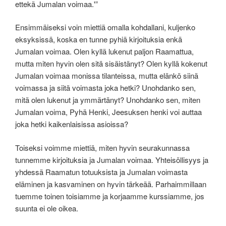
ettekä Jumalan voimaa.'”
Ensimmäiseksi voin miettiä omalla kohdallani, kuljenko
eksyksissä, koska en tunne pyhiä kirjoituksia enkä
Jumalan voimaa. Olen kyllä lukenut paljon Raamattua,
mutta miten hyvin olen sitä sisäistänyt? Olen kyllä kokenut
Jumalan voimaa monissa tilanteissa, mutta elänkö siinä
voimassa ja siitä voimasta joka hetki? Unohdanko sen,
mitä olen lukenut ja ymmärtänyt? Unohdanko sen, miten
Jumalan voima, Pyhä Henki, Jeesuksen henki voi auttaa
joka hetki kaikenlaisissa asioissa?
Toiseksi voimme miettiä, miten hyvin seurakunnassa
tunnemme kirjoituksia ja Jumalan voimaa. Yhteisöllisyys ja
yhdessä Raamatun totuuksista ja Jumalan voimasta
eläminen ja kasvaminen on hyvin tärkeää. Parhaimmillaan
tuemme toinen toisiamme ja korjaamme kurssiamme, jos
suunta ei ole oikea.