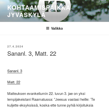
Siirry
KOHTAAMISPAIKKA
sisältöön
JYVÄSKYLÄ
Valikko
JULKAISTU
27.4.2024
Sananl. 3, Matt. 22
Sananl. 3
Matt. 22
Matteuksen evankeliumin 22. luvun 3. jae on yksi
lempijakeistani Raamatussa: ”Jeesus vastasi heille: ’Te
kuljette eksyksissä, koska ette tunne pyhiä kirjoituksia