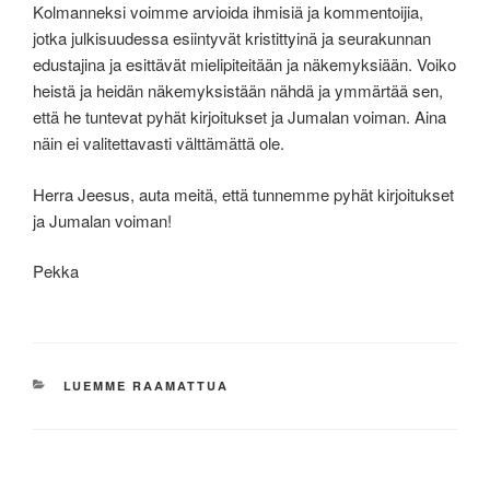
Kolmanneksi voimme arvioida ihmisiä ja kommentoijia,
jotka julkisuudessa esiintyvät kristittyinä ja seurakunnan
edustajina ja esittävät mielipiteitään ja näkemyksiään. Voiko
heistä ja heidän näkemyksistään nähdä ja ymmärtää sen,
että he tuntevat pyhät kirjoitukset ja Jumalan voiman. Aina
näin ei valitettavasti välttämättä ole.
Herra Jeesus, auta meitä, että tunnemme pyhät kirjoitukset
ja Jumalan voiman!
Pekka
KATEGORIAT
LUEMME RAAMATTUA