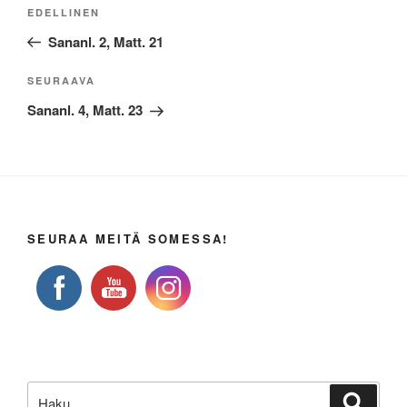
Artikkelien
Edellinen
EDELLINEN
selaus
artikkeli
Sananl. 2, Matt. 21
Seuraava
SEURAAVA
artikkeli
Sananl. 4, Matt. 23
SEURAA MEITÄ SOMESSA!
Etsi:
Haku