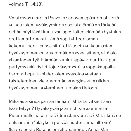
voimaa (Fil. 4:13).
Voisi myös ajatella Paavalin sanovan epäsuorasti, että
vaikeuksien hyväksyminen osaksi elämää on tärkeää –
nehän näyttävät kuuluvan apostolien elämään hyvinkin
erottamattomasti. Tämä sopii yhteen oman
kokemukseni kanssa siitä, että usein vaikean asian
hyväksyminen on ensimmäinen askel siihen, että olo
alkaa keventyä. Elämään kuuluu epävarmuutta, kipua,
pettymyksiä, ristiriitoja, väsymystä ja roppakaupalla
harmia. Lopulta niiden olemassaoloa vastaan
taisteleminen vie enemmän energiaa kuin niiden
hyväksyminen ja vieminen Jumalan tietoon.
Mikä asia sinua painaa tänään? Mitä tarvitsisit sen
käsittelyyn? Hyväksyvää ja armollista asennetta?
Pidemmälle näkemistä? Jumalan voimaa? Mitä ikinä se
onkaan, niin ”älä yksin pelkää, huolet Jumalalle vie”
(kappaleesta Rukous on silta, sanoitus Anna-Mari