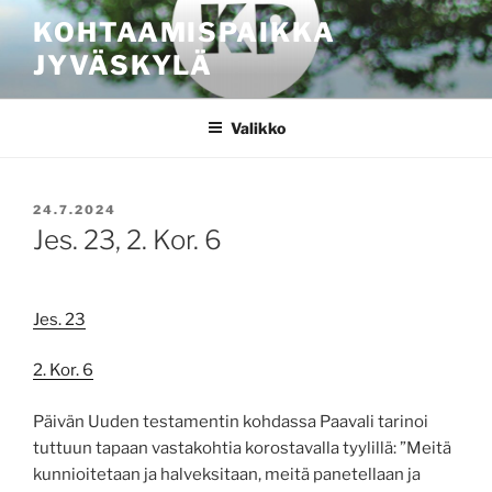
Siirry
KOHTAAMISPAIKKA
sisältöön
JYVÄSKYLÄ
Valikko
JULKAISTU
24.7.2024
Jes. 23, 2. Kor. 6
Jes. 23
2. Kor. 6
Päivän Uuden testamentin kohdassa Paavali tarinoi
tuttuun tapaan vastakohtia korostavalla tyylillä: ”
Meitä
kunnioitetaan ja halveksitaan, meitä panetellaan ja