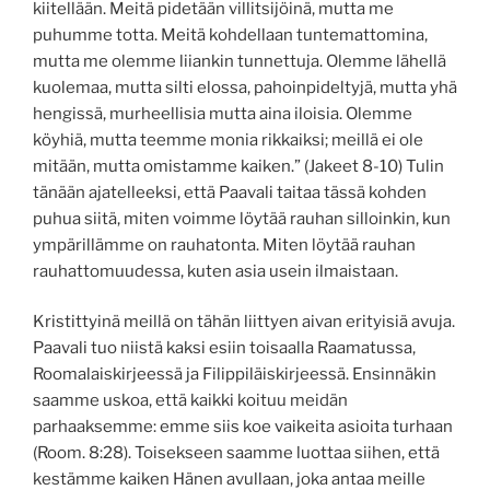
kiitellään. Meitä pidetään villitsijöinä, mutta me
puhumme totta.
Meitä kohdellaan tuntemattomina,
mutta me olemme liiankin tunnettuja. Olemme lähellä
kuolemaa, mutta silti elossa, pahoinpideltyjä, mutta yhä
hengissä,
murheellisia mutta aina iloisia. Olemme
köyhiä, mutta teemme monia rikkaiksi; meillä ei ole
mitään, mutta omistamme kaiken.” (Jakeet 8-10) Tulin
tänään ajatelleeksi, että Paavali taitaa tässä kohden
puhua siitä, miten voimme löytää rauhan silloinkin, kun
ympärillämme on rauhatonta. Miten löytää rauhan
rauhattomuudessa, kuten asia usein ilmaistaan.
Kristittyinä meillä on tähän liittyen aivan erityisiä avuja.
Paavali tuo niistä kaksi esiin toisaalla Raamatussa,
Roomalaiskirjeessä ja Filippiläiskirjeessä. Ensinnäkin
saamme uskoa, että kaikki koituu meidän
parhaaksemme: emme siis koe vaikeita asioita turhaan
(Room. 8:28). Toisekseen saamme luottaa siihen, että
kestämme kaiken Hänen avullaan, joka antaa meille