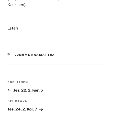
Kaskinen).
Esteri
KATEGORIAT
LUEMME RAAMATTUA
Artikkelien
Edellinen
EDELLINEN
selaus
artikkeli
Jes. 22, 2. Kor. 5
Seuraava
SEURAAVA
artikkeli
Jes. 24, 2. Kor. 7