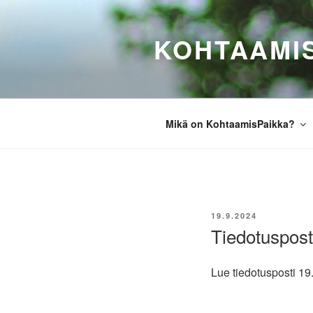
Siirry
sisältöön
KOHTAAMI
Mikä on KohtaamisPaikka?
JULKAISTU
19.9.2024
Tiedotuspost
Lue tiedotusposti 1