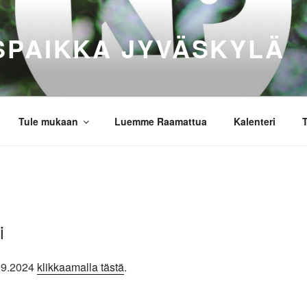
SPAIKKA JYVÄSKYLÄ
Tule mukaan
Luemme Raamattua
Kalenteri
T
i
9.9.2024
klikkaamalla tästä
.