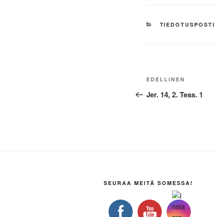
KATEGORIAT
TIEDOTUSPOSTI
Artikkelien
Edellinen
EDELLINEN
selaus
artikkeli
Jer. 14, 2. Tess. 1
SEURAA MEITÄ SOMESSA!