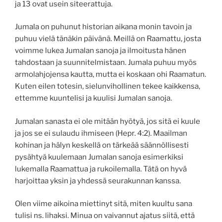
ja 13 ovat usein siteerattuja.
Jumala on puhunut historian aikana monin tavoin ja
puhuu vielä tänäkin päivänä. Meillä on Raamattu, josta
voimme lukea Jumalan sanoja ja ilmoitusta hänen
tahdostaan ja suunnitelmistaan. Jumala puhuu myös
armolahjojensa kautta, mutta ei koskaan ohi Raamatun.
Kuten eilen totesin, sielunvihollinen tekee kaikkensa,
ettemme kuuntelisi ja kuulisi Jumalan sanoja.
Jumalan sanasta ei ole mitään hyötyä, jos sitä ei kuule
ja jos se ei sulaudu ihmiseen (Hepr. 4:2). Maailman
kohinan ja hälyn keskellä on tärkeää säännöllisesti
pysähtyä kuulemaan Jumalan sanoja esimerkiksi
lukemalla Raamattua ja rukoilemalla. Tätä on hyvä
harjoittaa yksin ja yhdessä seurakunnan kanssa.
Olen viime aikoina miettinyt sitä, miten kuultu sana
tulisi ns. lihaksi. Minua on vaivannut ajatus siitä, että