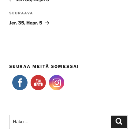
Seuraava
SEURAAVA
artikkeli
Jer. 35, Hepr. 5
SEURAA MEITÄ SOMESSA!
Etsi:
Haku