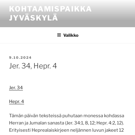
Siirry
KOHTAAMISPAIKKA
sisältöön
JYVÄSKYLÄ
Valikko
JULKAISTU
9.10.2024
Jer. 34, Hepr. 4
Jer. 34
Hepr. 4
Tämän päivän teksteissä puhutaan monessa kohdassa
Herran ja Jumalan sanasta (Jer. 34:1, 8, 12; Hepr. 4:2, 12).
Erityisesti Heprealaiskirjeen neljännen luvun jakeet 12