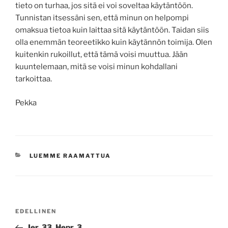
tieto on turhaa, jos sitä ei voi soveltaa käytäntöön.
Tunnistan itsessäni sen, että minun on helpompi
omaksua tietoa kuin laittaa sitä käytäntöön. Taidan siis
olla enemmän teoreetikko kuin käytännön toimija. Olen
kuitenkin rukoillut, että tämä voisi muuttua. Jään
kuuntelemaan, mitä se voisi minun kohdallani
tarkoittaa.
Pekka
KATEGORIAT
LUEMME RAAMATTUA
Artikkelien
Edellinen
EDELLINEN
selaus
artikkeli
Jer. 33, Hepr. 3