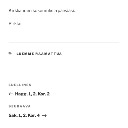
Kirkkauden kokemuksia päivääsi.
Pirkko
KATEGORIAT
LUEMME RAAMATTUA
Artikkelien
Edellinen
EDELLINEN
selaus
artikkeli
Hagg. 1, 2. Kor. 2
Seuraava
SEURAAVA
artikkeli
Sak. 1, 2. Kor. 4