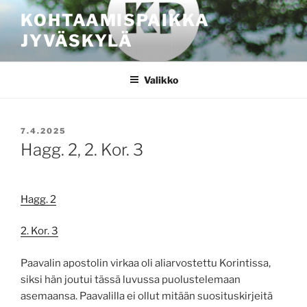
Siirry
KOHTAAMISPAIKKA
sisältöön
JYVÄSKYLÄ
Valikko
JULKAISTU
7.4.2025
Hagg. 2, 2. Kor. 3
Hagg. 2
2. Kor. 3
Paavalin apostolin virkaa oli aliarvostettu Korintissa,
siksi hän joutui tässä luvussa puolustelemaan
asemaansa. Paavalilla ei ollut mitään suosituskirjeitä