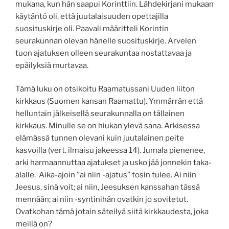
mukana, kun hän saapui Korinttiin. Lähdekirjani mukaan
käytäntö oli, että juutalaisuuden opettajilla
suosituskirje oli. Paavali määritteli Korintin
seurakunnan olevan hänelle suosituskirje. Arvelen
tuon ajatuksen olleen seurakuntaa nostattavaa ja
epäilyksiä murtavaa.
Tämä luku on otsikoitu Raamatussani Uuden liiton
kirkkaus (Suomen kansan Raamattu). Ymmärrän että
helluntain jälkeisellä seurakunnalla on tällainen
kirkkaus. Minulle se on hiukan ylevä sana. Arkisessa
elämässä tunnen olevani kuin juutalainen peite
kasvoilla (vert. ilmaisu jakeessa 14). Jumala pienenee,
arki harmaannuttaa ajatukset ja usko jää jonnekin taka-
alalle. Aika-ajoin ”ai niin -ajatus” tosin tulee. Ai niin
Jeesus, sinä voit; ai niin, Jeesuksen kanssahan tässä
mennään; ai niin -syntinihän ovatkin jo sovitetut.
Ovatkohan tämä jotain säteilyä siitä kirkkaudesta, joka
meillä on?