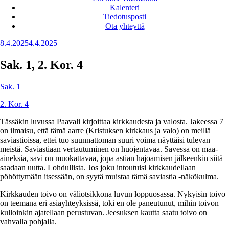
Kalenteri
Tiedotusposti
Ota yhteyttä
Julkaistu
8.4.2025
4.4.2025
Sak. 1, 2. Kor. 4
Sak. 1
2. Kor. 4
Tässäkin luvussa Paavali kirjoittaa kirkkaudesta ja valosta. Jakeessa 7
on ilmaisu, että tämä aarre (Kristuksen kirkkaus ja valo) on meillä
saviastioissa, ettei tuo suunnattoman suuri voima näyttäisi tulevan
meistä. Saviastiaan vertautuminen on huojentavaa. Savessa on maa-
aineksia, savi on muokattavaa, jopa astian hajoamisen jälkeenkin siitä
saadaan uutta. Lohdullista. Jos joku intoutuisi kirkkaudellaan
pöhöttymään itsessään, on syytä muistaa tämä saviastia -näkökulma.
Kirkkauden toivo on väliotsikkona luvun loppuosassa. Nykyisin toivo
on teemana eri asiayhteyksissä, toki en ole paneutunut, mihin toivon
kulloinkin ajatellaan perustuvan. Jeesuksen kautta saatu toivo on
vahvalla pohjalla.