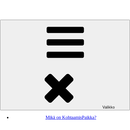
Siirry
sisältöön
KohtaamisPaikka Jyväskylä
Valikko
Mikä on KohtaamisPaikka?