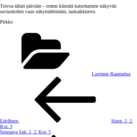
Toivoa tähän päivään – emme kiinnitä katsettamme näkyviin
saviastioihin vaan näkymättömään, iankaikkiseen.
Pirkko
Kategoriat
Luemme Raamattua
Artikkelien
Edellinen
artikkeli
selaus
Edellinen
Hagg. 2, 2.
Kor. 3
Seuraava
Seuraava
Sak. 2, 2. Kor. 5