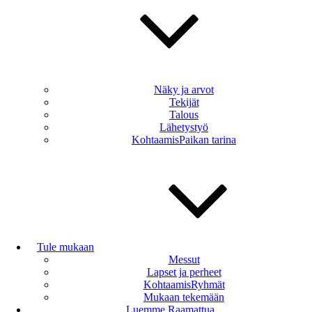
Näky ja arvot
Tekijät
Talous
Lähetystyö
KohtaamisPaikan tarina
Tule mukaan
Messut
Lapset ja perheet
KohtaamisRyhmät
Mukaan tekemään
Luemme Raamattua