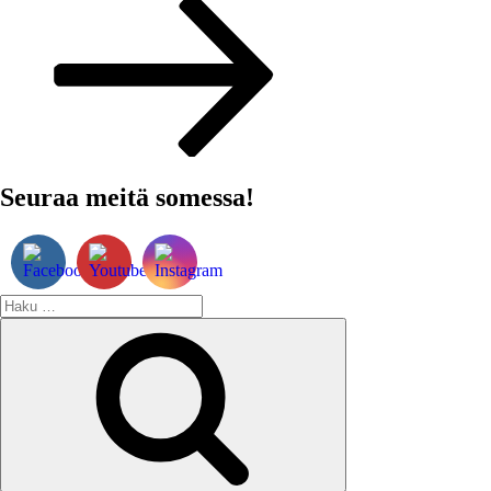
artikkeli
Seuraa meitä somessa!
Etsi:
Haku