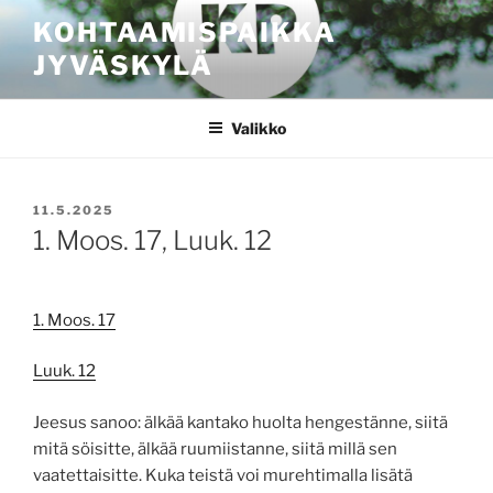
Siirry
KOHTAAMISPAIKKA
sisältöön
JYVÄSKYLÄ
Valikko
JULKAISTU
11.5.2025
1. Moos. 17, Luuk. 12
1. Moos. 17
Luuk. 12
Jeesus sanoo: älkää kantako huolta hengestänne, siitä
mitä söisitte, älkää ruumiistanne, siitä millä sen
vaatettaisitte. Kuka teistä voi murehtimalla lisätä