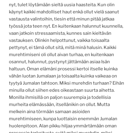
nyt, tulet löytämään sieltä uusia haasteita. Kun olin
käynyt kaikki mahdolliset haut enkä ollut vielä saanut
vastausta valintoihin, tiesin että minun pitää jatkaa
työssä jota teen nyt. En kuitenkaan halunnut kuunnella,
vaan jatkoin stressaamista, kunnes sain kieltävän
vastauksen. Olinkin helpottunut, vaikka toisaalta
pettynyt, ei tämä ollut sitä, mitä minä halusin. Kaikki
murehtimiseni oli ollut aivan turhaa, en kuitenkaan
osannut, halunnut, pystynyt jättämään asiaa Isän
haltuun. Oman elämäni prosessi kertoi itselle kuinka
vähän luotan Jumalaan ja toisaalta kuinka vaikeaa on
tyytyä Jumalan tahtoon. Miksi murehdin turhaan? Eihän
minulla ollut siihen edes oikeastaan suurta aihetta.
Monilla ihmisillä on paljon suurempia ja todellisia
murheita elämässään, itsellänikin on ollut. Mutta
melkein aina törmään samaan asioiden
murehtimiseen, kunpa luottaisin enemmän Jumalan
huolenpitoon. Alan pikku hiljaa ymmärtämään oman
prosessin tarkoitusta, syitä miksi murehdin, miksi