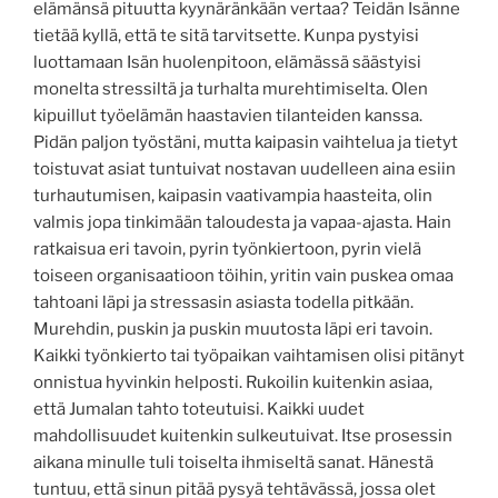
elämänsä pituutta kyynäränkään vertaa? Teidän Isänne
tietää kyllä, että te sitä tarvitsette. Kunpa pystyisi
luottamaan Isän huolenpitoon, elämässä säästyisi
monelta stressiltä ja turhalta murehtimiselta. Olen
kipuillut työelämän haastavien tilanteiden kanssa.
Pidän paljon työstäni, mutta kaipasin vaihtelua ja tietyt
toistuvat asiat tuntuivat nostavan uudelleen aina esiin
turhautumisen, kaipasin vaativampia haasteita, olin
valmis jopa tinkimään taloudesta ja vapaa-ajasta. Hain
ratkaisua eri tavoin, pyrin työnkiertoon, pyrin vielä
toiseen organisaatioon töihin, yritin vain puskea omaa
tahtoani läpi ja stressasin asiasta todella pitkään.
Murehdin, puskin ja puskin muutosta läpi eri tavoin.
Kaikki työnkierto tai työpaikan vaihtamisen olisi pitänyt
onnistua hyvinkin helposti. Rukoilin kuitenkin asiaa,
että Jumalan tahto toteutuisi. Kaikki uudet
mahdollisuudet kuitenkin sulkeutuivat. Itse prosessin
aikana minulle tuli toiselta ihmiseltä sanat. Hänestä
tuntuu, että sinun pitää pysyä tehtävässä, jossa olet