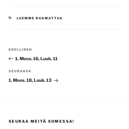
KATEGORIAT
LUEMME RAAMATTUA
Artikkelien
Edellinen
EDELLINEN
selaus
artikkeli
1. Moos. 16, Luuk. 11
Seuraava
SEURAAVA
artikkeli
1. Moos. 18, Luuk. 13
SEURAA MEITÄ SOMESSA!