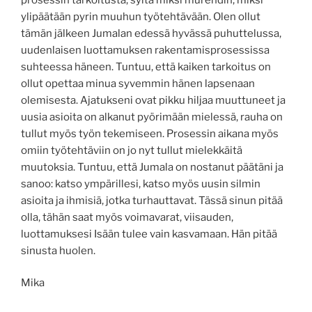
ylipäätään pyrin muuhun työtehtävään. Olen ollut
tämän jälkeen Jumalan edessä hyvässä puhuttelussa,
uudenlaisen luottamuksen rakentamisprosessissa
suhteessa häneen. Tuntuu, että kaiken tarkoitus on
ollut opettaa minua syvemmin hänen lapsenaan
olemisesta. Ajatukseni ovat pikku hiljaa muuttuneet ja
uusia asioita on alkanut pyörimään mielessä, rauha on
tullut myös työn tekemiseen. Prosessin aikana myös
omiin työtehtäviin on jo nyt tullut mielekkäitä
muutoksia. Tuntuu, että Jumala on nostanut päätäni ja
sanoo: katso ympärillesi, katso myös uusin silmin
asioita ja ihmisiä, jotka turhauttavat. Tässä sinun pitää
olla, tähän saat myös voimavarat, viisauden,
luottamuksesi Isään tulee vain kasvamaan. Hän pitää
sinusta huolen.
Mika