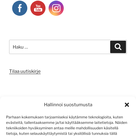
Etsi:
Haku
Tilaa uutiskirje
META
Hallinnoi suostumusta
Kirjaudu sisään
Parhaan kokemuksen tarjoamiseksi käytämme teknologioita, kuten
evästeitä, tallentaaksemme ja/tai käyttääksemme laitetietoja. Näiden
Sisältösyöte
tekniikoiden hyväksyminen antaa meille mahdollisuuden käsitellä
tietoja, kuten selauskäyttäytymistä tai yksilöllisiä tunnuksia tällä